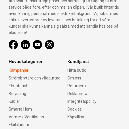
till konkurrenskraftiga priser och samtidigt få tillgång till bra
service både före, efter och mellan köpen. I vår butik hittar du
även kunnig personal med elektrikerbakgrund. Vi jobbar med
säkra leverantörer av leverans och betalning för att våra
kunder ska kunna känna sig säkra med att handla hos oss på
elbutik.se!
Huvudkategorier
Kundtjänst
Kampanjer
Hitta butik
Strömbrytare och vägguttag
Om oss
Elmaterial
Returnera
Belysning
Reklamera
Kablar
Integritetspolicy
Smarta Hem
Cookies
Värme / Ventilation
Köpvillkor
Elbilsladdare