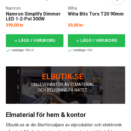
Namron
Wiha
Namron Simplify Dimmer
Wiha Bits Torx T20 90mm
LED 1-2-Pol 300W
399,00 kr
39,00 kr
LÄGG I VARUKORG
LÄGG I VARUKORG
I webblager: 100+ st
I webblager: 10 st
ELBUTIK.SE
DIN LEVERANTÖR AV ELMATERIAL
OCH BELYSNING PÅ NÄTET
Elmaterial för hem & kontor
Elbutik.se är din återförsäljare av elprodukter och elektronik