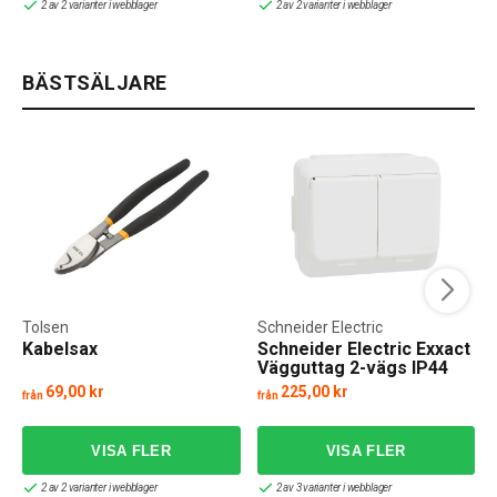
2 av 2 varianter i webblager
2 av 2 varianter i webblager
BÄSTSÄLJARE
Tolsen
Schneider Electric
Kabelsax
Schneider Electric Exxact
Vägguttag 2-vägs IP44
UTP
69,00 kr
225,00 kr
från
från
f
2 av 2 varianter i webblager
2 av 3 varianter i webblager