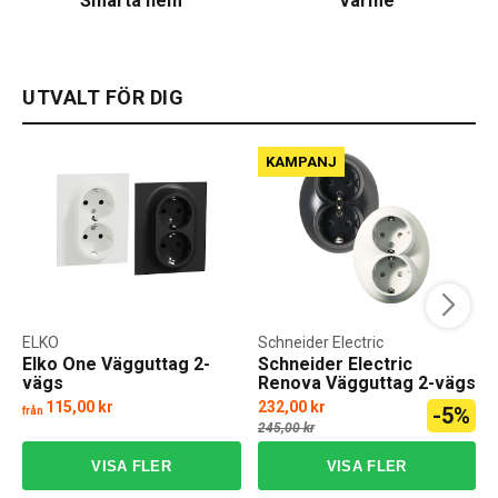
Smarta hem
Värme
UTVALT FÖR DIG
KAMPANJ
ELKO
Schneider Electric
Elko One Vägguttag 2-
Schneider Electric
vägs
Renova Vägguttag 2-vägs
115,00 kr
232,00 kr
-5%
från
f
245,00 kr