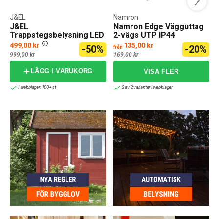
J&EL
Namron
J&EL
Namron Edge Vägguttag
Trappstegsbelysning LED
2-vägs UTP IP44
12V 6-kit
499,00 kr
135,00 kr
-50%
-20%
från
999,00 kr
169,00 kr
LÄGG I VARUKORG
I webblager: 100+ st
2 av 2 varianter i webblager