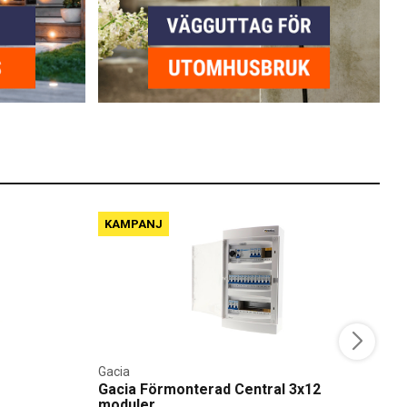
KAMPANJ
Gacia
J
Gacia Förmonterad Central 3x12
J
moduler