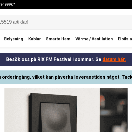
över 999kr*
Belysning
Kablar
Smarta Hem
Värme / Ventilation
Elbilsl
Besök oss på RIX FM Festival i sommar. Se
datum här.
g orderingång, vilket kan påverka leveranstiden något. Tack