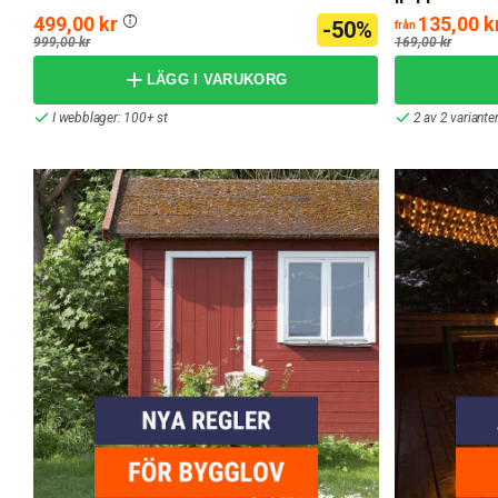
499,00 kr
135,00 k
-50%
från
999,00 kr
169,00 kr
LÄGG I VARUKORG
I webblager: 100+ st
2 av 2 variante