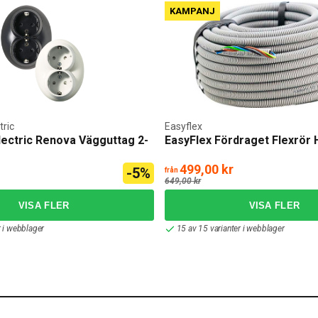
KAMPANJ
tric
Easyflex
lectric Renova Vägguttag 2-
EasyFlex Fördraget Flexrör
499,00 kr
-5%
från
649,00 kr
r i webblager
15 av 15 varianter i webblager