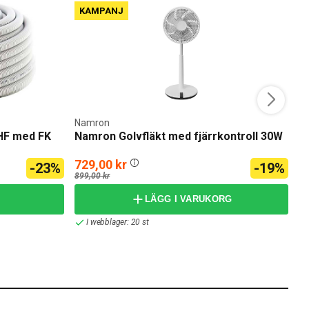
KAMPANJ
Namron
Ea
 HF med FK
Namron Golvfläkt med fjärrkontroll 30W
N
729,00 kr
-23%
-19%
frå
899,00 kr
23
LÄGG I VARUKORG
I webblager: 20 st