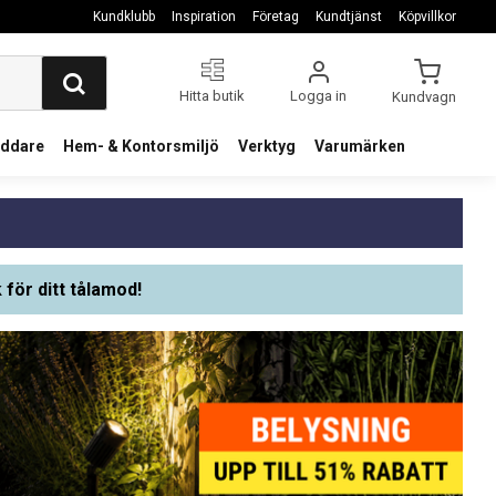
Kundklubb
Inspiration
Företag
Kundtjänst
Köpvillkor
Hitta butik
Logga in
Kundvagn
addare
Hem- & Kontorsmiljö
Verktyg
Varumärken
 för ditt tålamod!