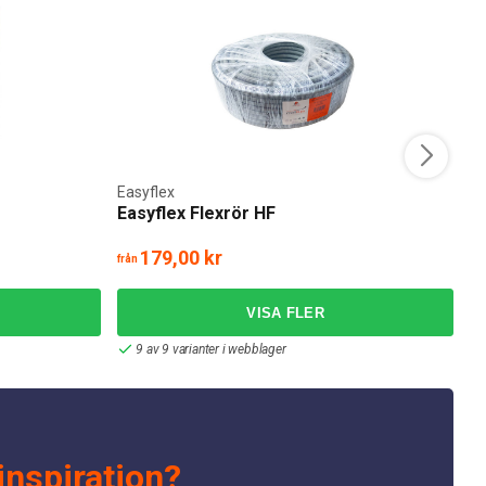
Easyflex
Sc
Easyflex Flexrör HF
S
179,00 kr
från
frå
9 av 9 varianter i webblager
inspiration?