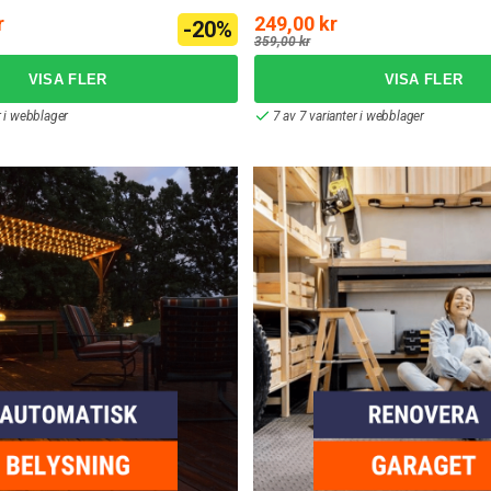
r
249,00 kr
-20%
359,00 kr
r i webblager
7 av 7 varianter i webblager