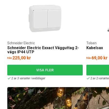
Schneider Electric
Tolsen
Schneider Electric Exxact Vägguttag 2-
Kabelsax
vägs IP44 UTP
225,00 kr
69,00 kr
från
från
2 av 3 varianter i webblager
2 av 2 variante