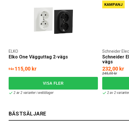
KAMPANJ
ELKO
Schneider Elec
Elko One Vägguttag 2-vägs
Schneider E
vägs
115,00 kr
232,00 kr
från
245,00 kr
2 av 2 varianter i webblager
2 av 2 variante
BÄSTSÄLJARE