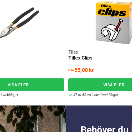
Tillex
Tillex Clips
55,00 kr
från
r i webblager
47 av 50 varianter i webblager
Behöver du