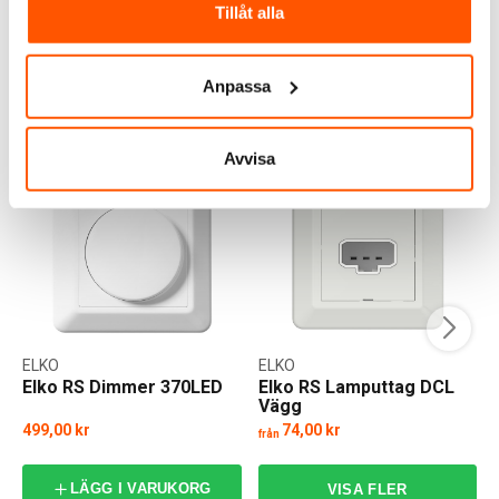
LÄGG I VARUKORG
LÄGG I VARUKORG
Tillåt alla
Skickas inom 1-3 arbetsdagar
Skickas inom 1-3 arbetsdagar
Anpassa
ANDRA KUNDER KÖPTE ÄVEN
Avvisa
ELKO
ELKO
Elko RS Dimmer 370LED
Elko RS Lamputtag DCL
Vägg
499,00 kr
74,00 kr
från
LÄGG I VARUKORG