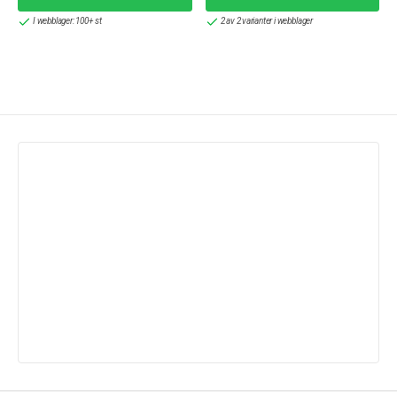
I webblager: 100+ st
2 av 2 varianter i webblager