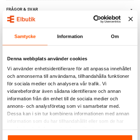
FRÅGOR & SVAR
Samtycke
Information
Om
ALTERNATIVA PRODUKTER
Denna webbplats använder cookies
Vi använder enhetsidentifierare för att anpassa innehållet
och annonserna till användarna, tillhandahålla funktioner
för sociala medier och analysera vår trafik. Vi
vidarebefordrar även sådana identifierare och annan
information från din enhet till de sociala medier och
annons- och analysföretag som vi samarbetar med.
Amiga
Amiga
Amiga Magnum 2.0 LED
Amiga Magnum 2.0 LED
Dessa kan i sin tur kombinera informationen med annan
Arbetsbelysning 50W
Batteri Arbetsbelysning
information som du har tillhandahållit eller som de har
IP54
20W
1 779,00 kr
1 599,00 kr
samlat in när du har använt deras tjänster.