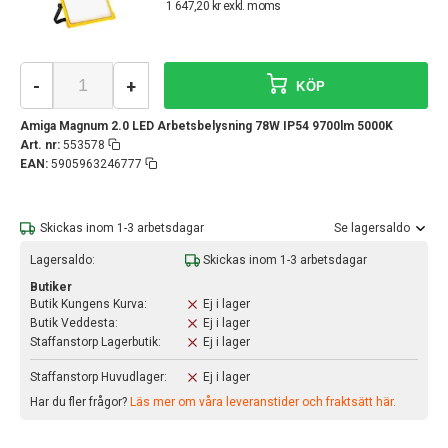
1 647,20 kr exkl. moms
-
+
KÖP
Amiga Magnum 2.0 LED Arbetsbelysning 78W IP54 9700lm 5000K
Art. nr:
553578
EAN:
5905963246777
Skickas inom 1-3 arbetsdagar
Se lagersaldo
Lagersaldo:
Skickas inom 1-3 arbetsdagar
Butiker
Butik Kungens Kurva:
Ej i lager
Butik Veddesta:
Ej i lager
Staffanstorp Lagerbutik:
Ej i lager
Staffanstorp Huvudlager:
Ej i lager
Har du fler frågor?
Läs mer om våra leveranstider och fraktsätt här.