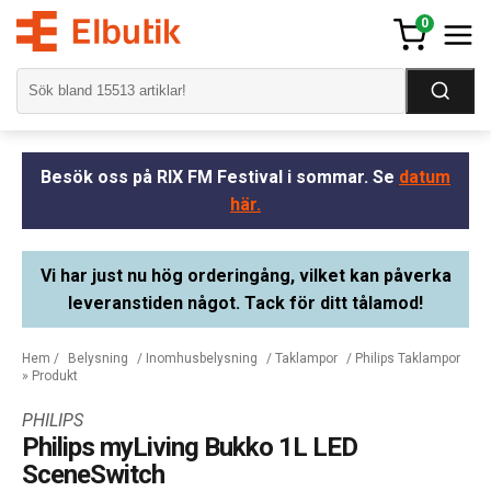
0
Besök oss på RIX FM Festival i sommar. Se
datum
här.
Vi har just nu hög orderingång, vilket kan påverka
leveranstiden något. Tack för ditt tålamod!
Hem
/
Belysning
/
Inomhusbelysning
/
Taklampor
/
Philips Taklampor
» Produkt
PHILIPS
Philips myLiving Bukko 1L LED
SceneSwitch