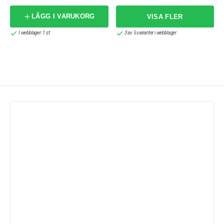
LÄGG I VARUKORG
I webblager: 1 st
3 av 5 varianter i webblager