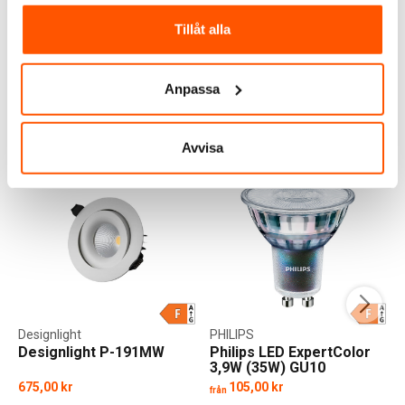
Tillåt alla
LÄGG I VARUKORG
1 av 2 varianter i webblager
Skickas inom 9-10 arbetsdagar
Anpassa
ANDRA KUNDER KÖPTE ÄVEN
Avvisa
Designlight
PHILIPS
Designlight P-191MW
Philips LED ExpertColor
3,9W (35W) GU10
675,00 kr
105,00 kr
från