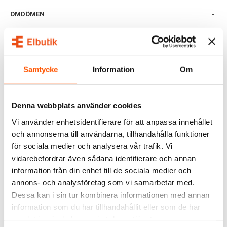
OMDÖMEN
FRÅGOR & SVAR
Samtycke
Information
Om
ALTERNATIVA PRODUKTER
Denna webbplats använder cookies
Vi använder enhetsidentifierare för att anpassa innehållet
och annonserna till användarna, tillhandahålla funktioner
för sociala medier och analysera vår trafik. Vi
vidarebefordrar även sådana identifierare och annan
information från din enhet till de sociala medier och
annons- och analysföretag som vi samarbetar med.
Dessa kan i sin tur kombinera informationen med annan
PHILIPS
PHILIPS
Philips myLiving Box 2L
Philips Essentials Meranti
information som du har tillhandahållit eller som de har
Takspot
Takspot 2L
samlat in när du har använt deras tjänster.
749,00 kr
199,00 kr
från