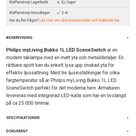
Staffanstorp Lagerbutik:
Ej i lager
Staffanstorp Huvudlager:
2 st
Har du fler frågor?
Läs mer om våra leveranstider och fraktsätt här.
BESKRIVNING
Philips myLiving Bukko 1L LED SceneSwitch
är en
modern taklampa med en matt yta och metalldetaljer. En
riktbara spott kan du enkelt lysa upp önskad yta för
effektiv ljussättning. Med tre ljusinställningar för olika
färgtemperatur så är Philips myLiving Bukko 1L LED
SceneSwitch perfekt för det moderna hem. Armaturen
levereras med integrerad LED-källa som har en livslängd
på ca 25 000 timmar.
SPECIFIKATIONER
DOKUMENT