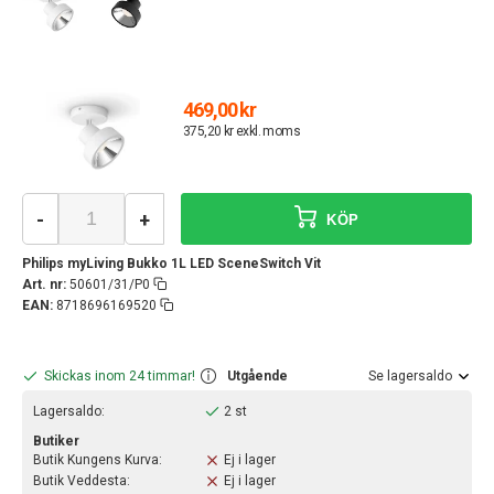
469,00 kr
375,20 kr exkl. moms
-
+
KÖP
Philips myLiving Bukko 1L LED SceneSwitch Vit
Art. nr:
50601/31/P0
EAN:
8718696169520
Skickas inom 24 timmar!
Utgående
Se lagersaldo
Lagersaldo:
2 st
Butiker
Butik Kungens Kurva:
Ej i lager
Butik Veddesta:
Ej i lager