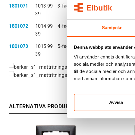
1801071
1013 99
3-fack
4011334360407
39
1801072
1014 99
4-fack
4011334360421
Samtycke
39
1801073
1015 99
5-fack
4011334360445
Denna webbplats använder 
39
Vi använder enhetsidentifierar
sociala medier och analysera 
till de sociala medier och a
med annan information som du 
Avvisa
ALTERNATIVA PRODUKTER