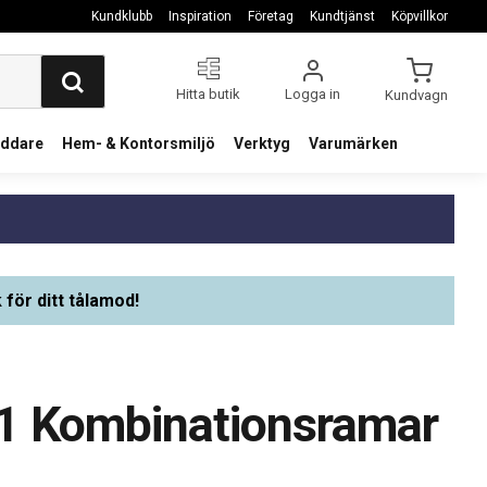
Kundklubb
Inspiration
Företag
Kundtjänst
Köpvillkor
Hitta butik
Logga in
Kundvagn
addare
Hem- & Kontorsmiljö
Verktyg
Varumärken
 för ditt tålamod!
.1 Kombinationsramar