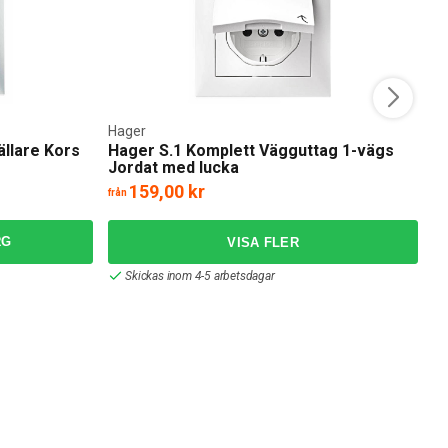
Hager
H
llare Kors
Hager S.1 Komplett Vägguttag 1-vägs
H
Jordat med lucka
D
159,00 kr
1
från
RG
Skickas inom 4-5 arbetsdagar