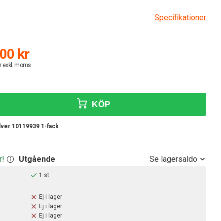
Specifikationer
00 kr
r exkl. moms
KÖP
lver 10119939 1-fack
Se lagersaldo
r!
Utgående
1 st
Ej i lager
Ej i lager
Ej i lager