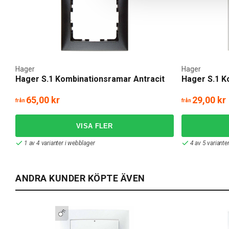
Hager
Hager
Hager S.1 Kombinationsramar Antracit
Hager S.1 K
65,00 kr
29,00 kr
från
från
1 av 4 varianter i webblager
4 av 5 variante
ANDRA KUNDER KÖPTE ÄVEN