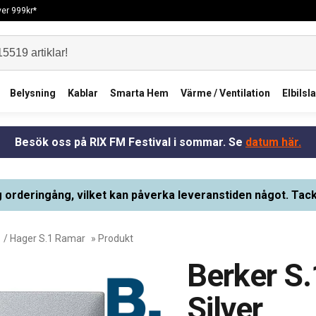
över 999kr*
Belysning
Kablar
Smarta Hem
Värme / Ventilation
Elbilsl
Besök oss på RIX FM Festival i sommar. Se
datum här.
g orderingång, vilket kan påverka leveranstiden något. Tack
/
Hager S.1 Ramar
» Produkt
Berker S
Silver