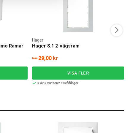
Hager
E
rimo Ramar
Hager S.1 2-vägsram
E
29,00 kr
från
frå
3 av 3 varianter i webblager