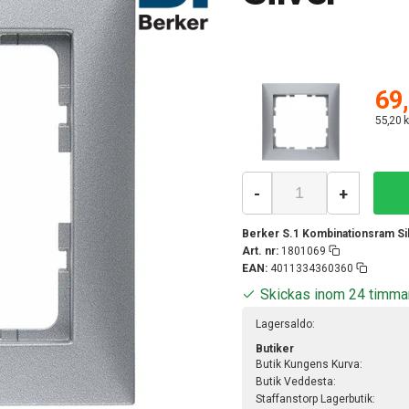
69,
55,20 k
-
+
Berker S.1 Kombinationsram Si
Art. nr:
1801069
EAN:
4011334360360
Skickas inom 24 timma
Lagersaldo:
Butiker
Butik Kungens Kurva:
Butik Veddesta:
Staffanstorp Lagerbutik: