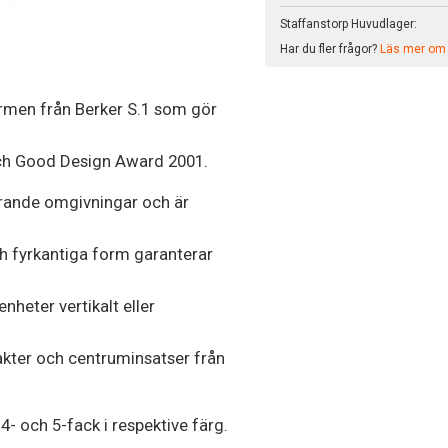
Staffanstorp Huvudlager:
Har du fler frågor?
Läs mer om v
rmen från Berker S.1 som gör
ch Good Design Award 2001.
erande omgivningar och är
 fyrkantiga form garanterar
heter vertikalt eller
akter och centruminsatser från
 4- och 5-fack i respektive färg.