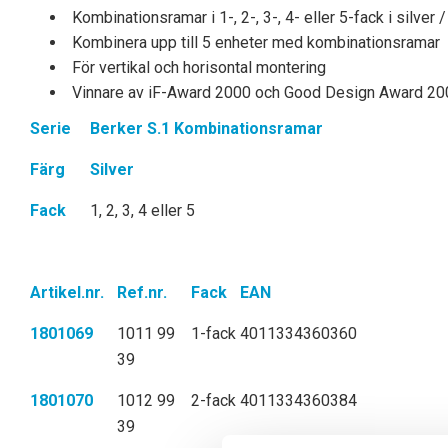
Kombinationsramar i 1-, 2-, 3-, 4- eller 5-fack i silver /
Kombinera upp till 5 enheter med kombinationsramar
För vertikal och horisontal montering
Vinnare av iF-Award 2000 och Good Design Award 20
Serie
Berker S.1 Kombinationsramar
Färg
Silver
Fack
1, 2, 3, 4 eller 5
Artikel.nr.
Ref.nr.
Fack
EAN
1801069
1011 99
1-fack
4011334360360
39
1801070
1012 99
2-fack
4011334360384
39