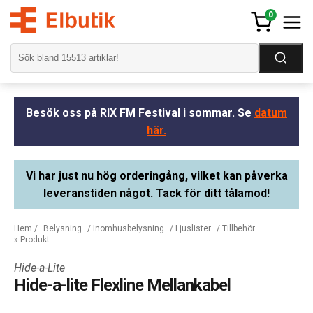
0
Besök oss på RIX FM Festival i sommar. Se
datum
här.
Vi har just nu hög orderingång, vilket kan påverka
leveranstiden något. Tack för ditt tålamod!
Hem
/
Belysning
/
Inomhusbelysning
/
Ljuslister
/
Tillbehör
» Produkt
Hide-a-Lite
Hide-a-lite Flexline Mellankabel