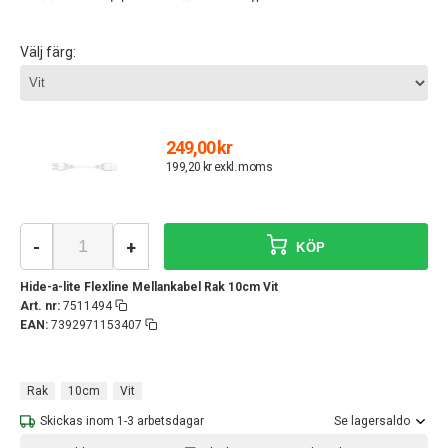
Välj färg:
249,00 kr
199,20 kr exkl. moms
-
+
KÖP
Hide-a-lite Flexline Mellankabel Rak 10cm Vit
Art. nr:
7511494
EAN:
7392971153407
Rak
10cm
Vit
Skickas inom 1-3 arbetsdagar
Se lagersaldo