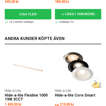
Extend G2
349,00 kr
189,00 kr
f
LÄGG I VARUKORG
1 av 2 varianter i webblager
I webblager: 9 st
ANDRA KUNDER KÖPTE ÄVEN
Hide-a-Lite
Hide-a-Lite
Hide-a-lite Flexline 1000
Hide-a-lite Core Smart
19W 3CCT
1 499,00 kr
219,00 kr
från
f