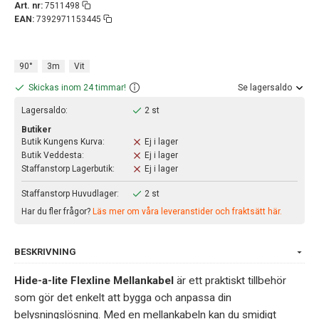
Art. nr:
7511498
EAN:
7392971153445
90°
3m
Vit
Skickas inom 24 timmar!
Se lagersaldo
Lagersaldo:
2 st
Butiker
Butik Kungens Kurva:
Ej i lager
Butik Veddesta:
Ej i lager
Staffanstorp Lagerbutik:
Ej i lager
Staffanstorp Huvudlager:
2 st
Har du fler frågor?
Läs mer om våra leveranstider och fraktsätt här.
BESKRIVNING
Hide-a-lite Flexline Mellankabel
är ett praktiskt tillbehör
som gör det enkelt att bygga och anpassa din
belysningslösning. Med en mellankabeln kan du smidigt