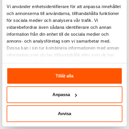
Vi använder enhetsidentifierare för att anpassa innehållet
och annonserna till användarna, tillhandahålla funktioner
för sociala medier och analysera vår trafik. Vi
vidarebefordrar även sådana identifierare och annan
information från din enhet till de sociala medier och
Hide-a-Lite
annons- och analysföretag som vi samarbetar med.
Hide-a-lite Flexline 2000
Hide-a-lite Flexline 300
38W 3CCT
6W 3CCT
Dessa kan i sin tur kombinera informationen med annan
2 819,00 kr
699,00 kr
information som du har tillhandahållit eller som de har
samlat in när du har använt deras tjänster.
Tillåt alla
Skickas inom 1-3 arbetsdagar
2 av 2 varianter I webblager
Anpassa
Avvisa