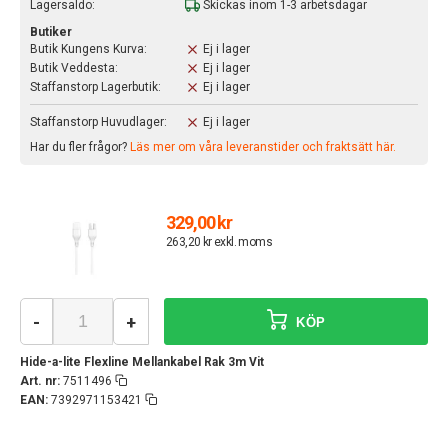
Lagersaldo:
Skickas inom 1-3 arbetsdagar
Butiker
Butik Kungens Kurva:
Ej i lager
Butik Veddesta:
Ej i lager
Staffanstorp Lagerbutik:
Ej i lager
Staffanstorp Huvudlager:
Ej i lager
Har du fler frågor?
Läs mer om våra leveranstider och fraktsätt här.
329,00 kr
263,20 kr exkl. moms
-
+
KÖP
Hide-a-lite Flexline Mellankabel Rak 3m Vit
Art. nr:
7511496
EAN:
7392971153421