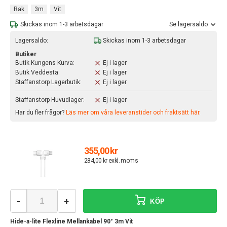
Rak
3m
Vit
Skickas inom 1-3 arbetsdagar
Se lagersaldo
Lagersaldo:
Skickas inom 1-3 arbetsdagar
Butiker
Butik Kungens Kurva:
Ej i lager
Butik Veddesta:
Ej i lager
Staffanstorp Lagerbutik:
Ej i lager
Staffanstorp Huvudlager:
Ej i lager
Har du fler frågor?
Läs mer om våra leveranstider och fraktsätt här.
355,00 kr
284,00 kr exkl. moms
-
+
KÖP
Hide-a-lite Flexline Mellankabel 90° 3m Vit