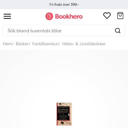
Fri frakt över 399:-
Hem
Böcker
Facklitteratur
Hälso- & Livsstilsböcker