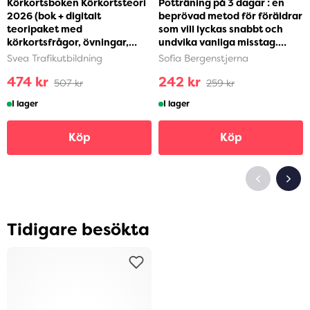
Körkortsboken Körkortsteori
Potträning på 3 dagar : en
2026 (bok + digitalt
beprövad metod för föräldrar
teoripaket med
som vill lyckas snabbt och
körkortsfrågor, övningar,
undvika vanliga misstag.
ljudbok & ebok) (häftad)
Steg-för-ste...
Svea Trafikutbildning
Sofia Bergenstjerna
474 kr
242 kr
507 kr
259 kr
I lager
I lager
Köp
Köp
Tidigare besökta