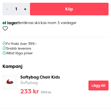
-
+
Köp
I lager
Beräknas skickas inom 3 vardagar
Fri frakt över 399:-
Snabb leverans
Alltid låga priser
Kampanj
Softybag Chair Kids
Softybag
Lägg till
233 kr
599 kr