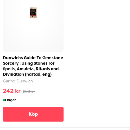
Dunwichs Guide To Gemstone
Sorcery : Using Stones for
Spells, Amulets, Rituals and
Divination (häftad, eng)
Gerina Dunwich
242 kr
259 kr
I lager
Köp