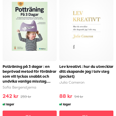
Potträning på 3 dagar : en
Lev kreativt : hur du utvecklar
beprövad metod för föräldrar
ditt skapande jag i tolv steg
som vill lyckas snabbt och
(pocket)
undvika vanliga misstag.
Julia Cameron
Steg-för-ste...
Sofia Bergenstjerna
242 kr
88 kr
259 kr
94 kr
I lager
I lager