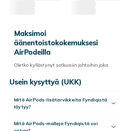
Maksimoi
äänentoistokokemuksesi
AirPodeilla
Oletko kyllästynyt sotkuisiin johtoihin joka
kerta musiikkia kuunnellessasi? AirPodit ovat
täydellinen ratkaisu sinulle! Näiden
Usein kysyttyä (UKK)
langattomien ihmeiden avulla voit nauttia
musiikista, podcasteista ja puheluista
Mitä AirPods-lisätarvikkeita Fyndiqistä
vaivattomasti.
löytyy?
AirPodien avulla saat kristallinkirkkaan äänen
ja tasaisen istuvuuden, joka pysyy mukavana
Mitä AirPods-malleja Fyndiqistä voi
koko päivän. Olitpa sitten kuntosalilla,
ostaa?