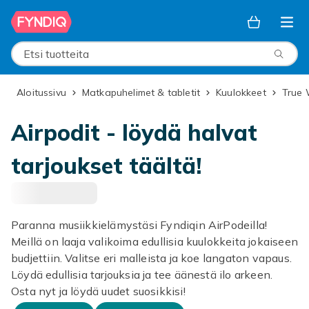
Ohita ja siirry pääsisältöön
Etsi tuotteita
Aloitussivu
Matkapuhelimet & tabletit
Kuulokkeet
True
Airpodit - löydä halvat
tarjoukset täältä!
Paranna musiikkielämystäsi Fyndiqin AirPodeilla!
Meillä on laaja valikoima edullisia kuulokkeita jokaiseen
budjettiin. Valitse eri malleista ja koe langaton vapaus.
Löydä edullisia tarjouksia ja tee äänestä ilo arkeen.
Osta nyt ja löydä uudet suosikkisi!