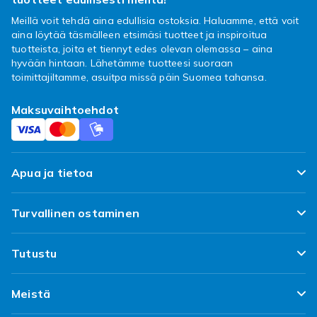
Meillä voit tehdä aina edullisia ostoksia. Haluamme, että voit
aina löytää täsmälleen etsimäsi tuotteet ja inspiroitua
tuotteista, joita et tiennyt edes olevan olemassa – aina
hyvään hintaan. Lähetämme tuotteesi suoraan
toimittajiltamme, asuitpa missä päin Suomea tahansa.
Maksuvaihtoehdot
Apua ja tietoa
FAQ
Turvallinen ostaminen
Seuraa pakettiani
Tyytyväisyyslupaus
Tutustu
Toimitus
Asiakasarvostelut
Topp 100 löytöa
Peruuta & palauta tästä
Meistä
Käytännöt ja ehdot
Suunnittele omat vaatteesi