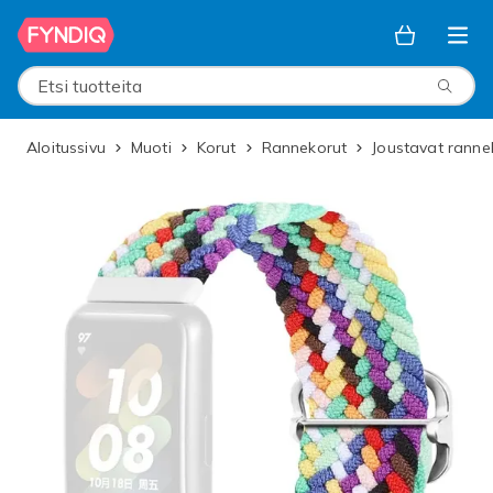
Ohita ja siirry pääsisältöön
Etsi tuotteita
Aloitussivu
Muoti
Korut
Rannekorut
Joustavat ranne