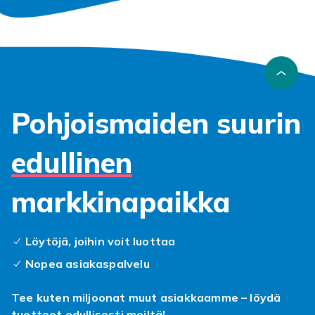
Pohjoismaiden suurin
edullinen
markkinapaikka
Löytöjä, joihin voit luottaa
Nopea asiakaspalvelu
Tee kuten miljoonat muut asiakkaamme – löydä
tuotteet edullisesti meiltä!