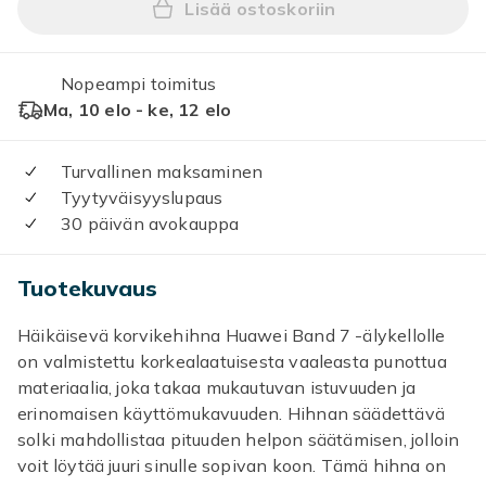
Lisää ostoskoriin
Lisää Huawei Band 7 kudottu
Nopeampi toimitus
Ma, 10 elo - ke, 12 elo
Turvallinen maksaminen
Tyytyväisyyslupaus
30 päivän avokauppa
Tuotekuvaus
Häikäisevä korvikehihna Huawei Band 7 -älykellolle
on valmistettu korkealaatuisesta vaaleasta punottua
materiaalia, joka takaa mukautuvan istuvuuden ja
erinomaisen käyttömukavuuden. Hihnan säädettävä
solki mahdollistaa pituuden helpon säätämisen, jolloin
voit löytää juuri sinulle sopivan koon. Tämä hihna on