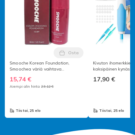
Tuotenro
b56e9d44-0612-42ac-89a8-e691db8488df
Tuoteturvallisuustiedot
Osta
Lisää Smooche Korean Foundat
Smooche Korean Foundation,
Kivuton ihomerkkien 
Smoochea väriä vaihtava
kaksipäinen kynäsar
meikkivoide
2-in-1 ihomerkkien k
15,74 €
17,90 €
ja tehokas kasvoille 
Aiempi alin hinta
23,12 €
tiistai, 25 elo
tiistai, 25 elo