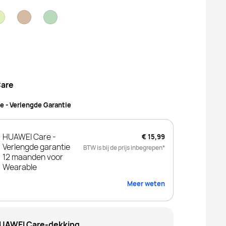
are
 - Verlengde Garantie
HUAWEI Care -
€ 15,99
Verlengde garantie
BTW is bij de prijs inbegrepen*
12 maanden voor
Wearable
Meer weten
UAWEI Care-dekking