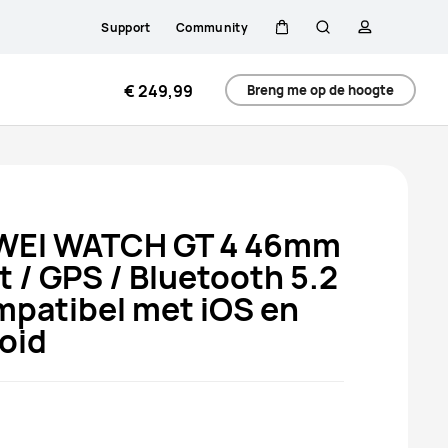
Support
Community
Kar
Zoeken
profiel
€ 249,99
Breng me op de hoogte
EI WATCH GT 4 46mm
t / GPS / Bluetooth 5.2
mpatibel met iOS en
oid