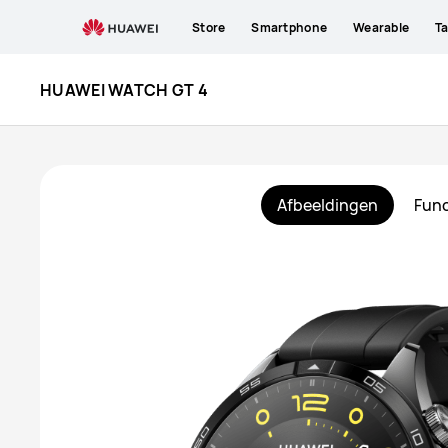
Koop
Store
Smartphone
Wearable
Ta
HUAWEI
HUAWEI WATCH GT 4
WATCH
GT
4
Afbeeldingen
Func
-
HUAWEI
NL