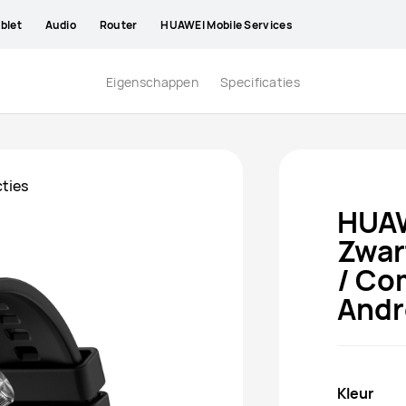
blet
Audio
Router
HUAWEI Mobile Services
Eigenschappen
Specificaties
ties
HUAW
Zwar
/ Co
Andr
Kleur