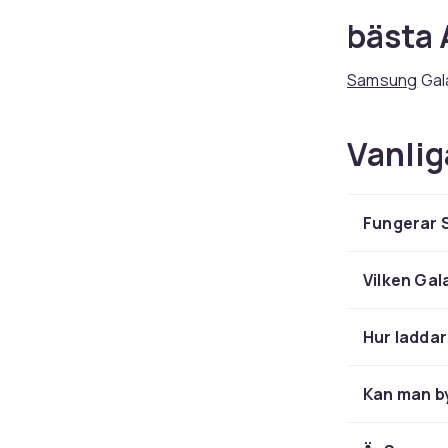
bästa
Samsung
Gal
imponerande 
hittar du hel
Vanlig
sportmodelle
Samsung Gala
gränssnitt me
Fungerar 
Google Maps,
fungerar med 
smartphones
Vilken Gal
Galaxy
Hur ladda
funkti
Kan man b
Samsung Gala
som BIA (bio