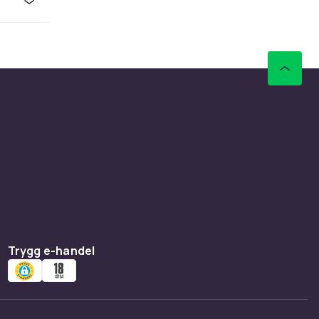
mer
rova en
 för
ionerna.
ikter om
älsa
Trygg e-handel
atch
kon,