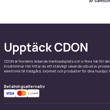
Är Samsun
avancerad sö
marknadsbero
Galaxy Watch 
prisvärt pris
smartwatch.
Samsun
Upptäck CDON
Galax
CDON är Nordens ledande marknadsplats och vi finns här för d
livsdrömmar. Här hittar du ett ständigt växande utbud av produ
Samsung Heal
elektronik till trädgård, skönhet och produkter för dina husdjur. Pr
Den spårar tr
kroppens häls
baserat på sö
Betalningsalternativ
Design
Samsung Galax