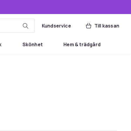
Kundservice
Till kassan
k
Skönhet
Hem & trädgård