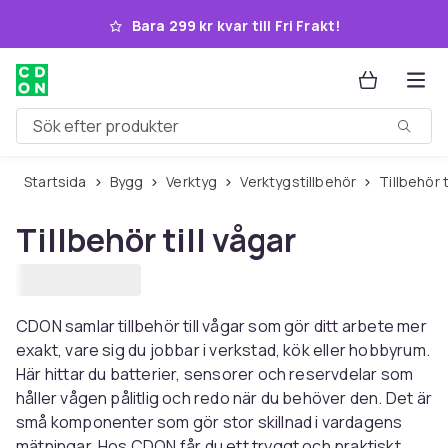
Hoppa till huvudinnehållet
Bara 299 kr kvar till Fri Frakt!
Sök efter produkter
Startsida
Bygg
Verktyg
Verktygstillbehör
Tillbehör
Tillbehör till vågar
CDON samlar tillbehör till vågar som gör ditt arbete mer
exakt, vare sig du jobbar i verkstad, kök eller hobbyrum.
Här hittar du batterier, sensorer och reservdelar som
håller vågen pålitlig och redo när du behöver den. Det är
små komponenter som gör stor skillnad i vardagens
mätningar. Hos CDON får du ett tryggt och praktiskt