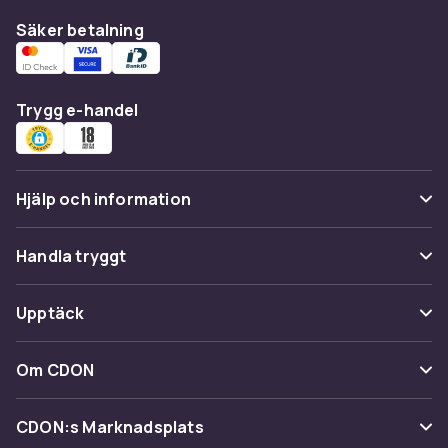
Säker betalning
Trygg e-handel
Hjälp och information
Vanliga frågor
Handla tryggt
Spåra paket
Betalning
Upptäck
Ångra & Returnera här
Leverans
Kategorier
Kundservice
Om CDON
Villkor & policy
Varumärken
Om oss
Återkallelser
CDON:s Marknadsplats
Guider