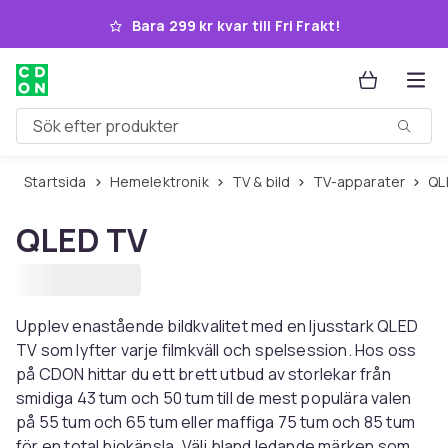
Hoppa till huvudinnehållet
Bara 299 kr kvar till Fri Frakt!
Sök efter produkter
Startsida
Hemelektronik
TV & bild
TV-apparater
Q
QLED TV
Upplev enastående bildkvalitet med en ljusstark QLED
TV som lyfter varje filmkväll och spelsession. Hos oss
på CDON hittar du ett brett utbud av storlekar från
smidiga 43 tum och 50 tum till de mest populära valen
på 55 tum och 65 tum eller maffiga 75 tum och 85 tum
för en total biokänsla. Välj bland ledande märken som