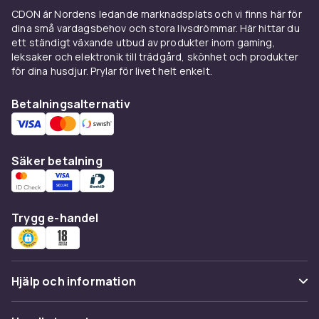
QLED TV 43 till 50 tum:
Perfekt storlek för
CDON är Nordens ledande marknadsplats och vi finns här för
dina små vardagsbehov och stora livsdrömmar. Här hittar du
det mindre vardagsrummet, sovrummet eller
ett ständigt växande utbud av produkter inom gaming,
som en högkvalitativ gamingskärm.
leksaker och elektronik till trädgård, skönhet och produkter
QLED TV 55 tum:
Det gyllene snittet som
för dina husdjur. Prylar för livet helt enkelt.
passar de flesta svenska hem. Här får du en
Betalningsalternativ
stor bildupplevelse utan att TV apparaten
tar över hela rummet.
QLED TV 65 tum:
Vår mest populära storlek
Säker betalning
för filmfantaster. En
65 tums QLED
ger den
där äkta biografkänslan och låter 4K
upplösningen briljera.
Trygg e-handel
QLED TV 75 till 85 tum:
För dig som inte
nöjer dig med mindre än en privat biosalong
för film och sport. Kräver sitt utrymme men
levererar en oslagbar närvarokänsla.
Hjälp och information
Optimera för gaming och film
Vanliga frågor