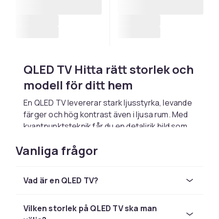
QLED TV Hitta rätt storlek och
modell för ditt hem
En QLED TV levererar stark ljusstyrka, levande
färger och hög kontrast även i ljusa rum. Med
kvantpunktsteknik får du en detaljrik bild som
förstärker allt från vardagstittande till intensiva
Vanliga frågor
spelsessioner. Men vilken storlek ska man
välja? Oavsett om du letar efter en
kompakt
43 tum QLED
till sovrummet eller en
maffig 85
Vad är en QLED TV?
tum QLED
för hemmabion har vi alternativen
för dig.
Vilken storlek på QLED TV ska man
QLED teknik och bildkvalitet i ljusa