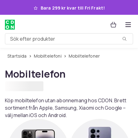
Hoppa till huvudinnehållet
Bara 299 kr kvar till Fri Frakt!
Sök efter produkter
Startsida
Mobiltelefoni
Mobiltelefoner
Mobiltelefon
Köp mobiltelefon utan abonnemang hos CDON. Brett
sortiment från Apple, Samsung, Xiaomi och Google –
välj mellan iOS och Android.