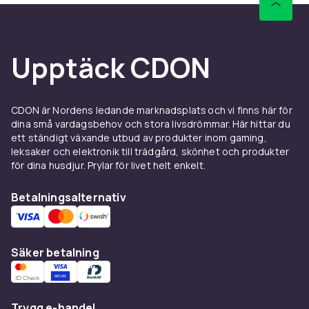
räcker för de flesta en heldag. Processor:
Flaggskeppsprocessorer (Snapdragon 8 Elite,
Apple A18) ger 4–5 års support. RAM: 6–8 GB
räcker; 12 GB+ för power users. Lagring: Välj
Upptäck CDON
minst 128 GB.
Populära mobilmärken hos
CDON är Nordens ledande marknadsplats och vi finns här för
CDON
dina små vardagsbehov och stora livsdrömmar. Här hittar du
ett ständigt växande utbud av produkter inom gaming,
Samsung
är störst globalt med Galaxy S, A och
leksaker och elektronik till trädgård, skönhet och produkter
Z-serien för alla budgetar.
Apple iPhone
är
för dina husdjur. Prylar för livet helt enkelt.
premiumalternativet med iOS och längst
Betalningsalternativ
mjukvarusupport.
Google Pixel
utmärker sig
med bästa mjukvarufotografi och ren Android.
Xiaomi
och
OnePlus
erbjuder
flaggskeppsprestanda till lägre pris.
Sony
Säker betalning
Xperia
fokuserar på kreativitet och fotografi.
Prisnivåer – budget,
Trygg e-handel