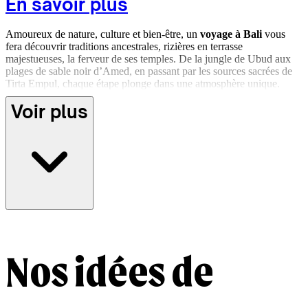
En savoir plus
Amoureux de nature, culture et bien-être, un
voyage à Bali
vous
fera découvrir traditions ancestrales, rizières en terrasse
majestueuses, la ferveur de ses temples. De la jungle de Ubud aux
plages de sable noir d’Amed, en passant par les sources sacrées de
Tirta Empul, chaque étape plonge dans une atmosphère unique.
Assistez à une cérémonie balinaise, initiez-vous au yoga dans une
Voir plus
retraite en pleine nature, ou participez à un atelier de cuisine locale
pour saisir toute la richesse de l’île. Plus intime encore, randonnez
dans les rizières isolées de Sidemen, explorez les cascades secrètes
de Munduk ou passez une nuit dans une maison traditionnelle au
cœur d’un village balinais.
Rencontres inoubliables et de paysages d'une beauté rare, un
séjour
à Bali
laissera des souvenirs gravés. Imaginez celui-ci
sur mesure
avec les précieux conseils de nos
agents locaux
, et explorez l’île
loin des foules.
Nos idées de