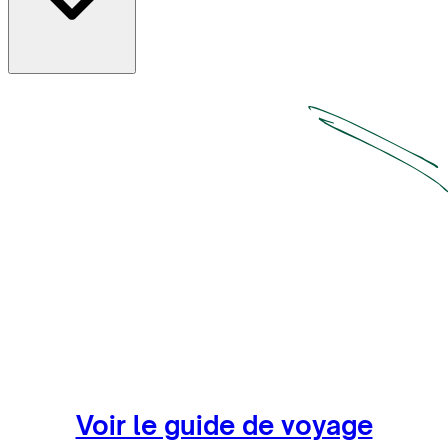
Bali
Visiter les piscines royales de
Tirtagangga
Faire de la plongée à
Amed
dans la baie de Jemeluk ou sur
l’épave japonaise
Faire du yoga sur la plage de Tanah Lot au coucher du soleil
Voir le guide de voyage