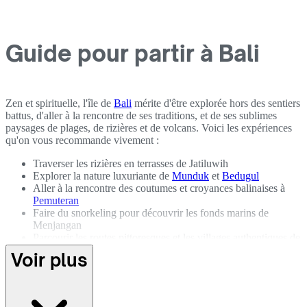
Guide pour partir à Bali
Zen et spirituelle, l'île de
Bali
mérite d'être explorée hors des sentiers
battus, d'aller à la rencontre de ses traditions, et de ses sublimes
paysages de plages, de rizières et de volcans. Voici les expériences
qu'on vous recommande vivement :
Traverser les rizières en terrasses de Jatiluwih
Explorer la nature luxuriante de
Munduk
et
Bedugul
Aller à la rencontre des coutumes et croyances balinaises à
Pemuteran
Faire du snorkeling pour découvrir les fonds marins de
Menjangan
Parcourir les routes pittoresques et les villages authentiques de
la vallée de
Sidemen
Voir plus
Lézarder sur les plages de
Nusa Lembongan
Découvrir la culture locale dans le village de Marga vers
Ubud
Faire l'ascension du majestueux Mont Agung, le sommet de