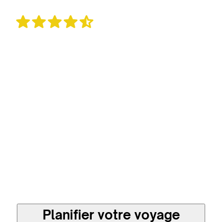
1 011 avis
Un voyage sur mesure
et plus responsable en
direct avec les
meilleures agences
locales
Planifier votre voyage