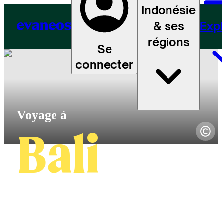
Indonésie
& ses
Exp
régions
Se
connecter
Bali
4.7