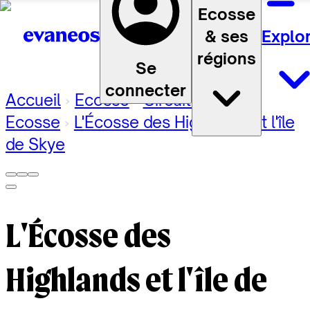
Ecosse
& ses
Explo
régions
Se
connecter
Accueil
Ecosse
Circuits
Ecosse
L'Écosse des Highlands et l'île
de Skye
L'Écosse des
Highlands et l'île de