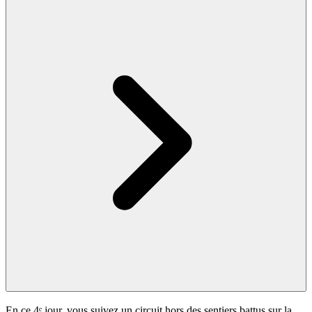
En ce 4ᵉ jour, vous suivez un circuit hors des sentiers battus sur la