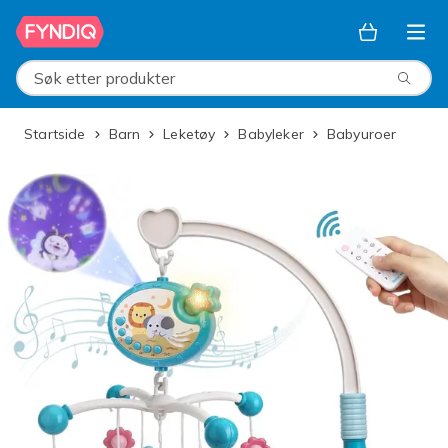
Hopp til hovedinnhold
Søk etter produkter
Startside
Barn
Leketøy
Babyleker
Babyuroer