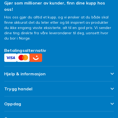
Gjør som millioner av kunder, finn dine kupp hos
oss!
Hos oss gjør du alltid et kupp, og vi ønsker at du både skal
finne akkurat det du leter etter og bli inspirert av produkter
du ikke engang visste eksisterte, alt til en god pris. Vi sender
dine ting direkte fra våre leverandører til deg, uansett hvor
du bor i Norge.
Betalingsalternativ
Hjelp & informasjon
Ofte stilte spørsmål
Trygg handel
Spor pakken min
Fornøyd kunde-løfte
Oppdag
Angre & returner her
Kundeanmeldelser
Design dine egne klær