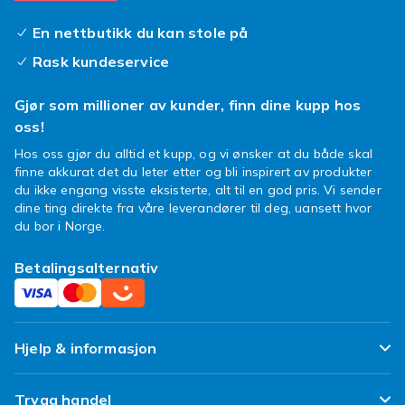
men ikke glem å lese produktbeskrivelsen for
å se om funksjonene du ønsker er tilgjengelige.
En nettbutikk du kan stole på
Hvis du har spørsmål om bestillingen din eller
Rask kundeservice
ønsker å klage på kjøpet ditt, kan du kontakte
Fyndiqs kundeservice, så hjelper vi deg med
Gjør som millioner av kunder, finn dine kupp hos
saken din.
oss!
Radio – perfekt for de rastløse
Hos oss gjør du alltid et kupp, og vi ønsker at du både skal
finne akkurat det du leter etter og bli inspirert av produkter
Radio er ikke bare utrolig koselig å høre på, det
du ikke engang visste eksisterte, alt til en god pris. Vi sender
er også perfekt for de som har problemer med
dine ting direkte fra våre leverandører til deg, uansett hvor
å sitte stille. Hold deg underholdt, oppdatert og
du bor i Norge.
lytt til favorittmusikken din mens du gjør noe
Betalingsalternativ
annet – da blir det morsommere å være
effektiv! Hos Fyndiq har vi alle slags radioer.
Her finner du klokkeradioer for de søvnige,
kjøkkenradioer for kokken og Sony Bluetooth-
Hjelp & informasjon
høyttalere for de som vil spille fra mobilen.
Eller hvorfor ikke klikke hjem König Retroradio,
Ofte stilte spørsmål
Trygg handel
en stereoradio eller en bærbar Philips-radio.