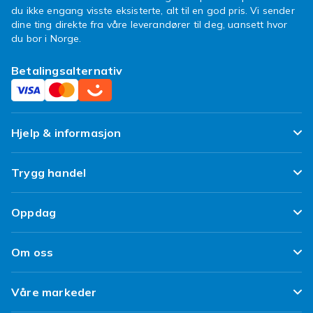
du ikke engang visste eksisterte, alt til en god pris. Vi sender
dine ting direkte fra våre leverandører til deg, uansett hvor
du bor i Norge.
Betalingsalternativ
Hjelp & informasjon
Ofte stilte spørsmål
Trygg handel
Spor pakken min
Fornøyd kunde-løfte
Oppdag
Angre & returner her
Kundeanmeldelser
Design dine egne klær
Leverering
Om oss
Vilkår & Policy
Design ditt eget mobildeksel
Betaling
Om Fyndiq
Refurbished/ Brukt
Våre markeder
iPhone 16 Tilbehør
Kundeservice