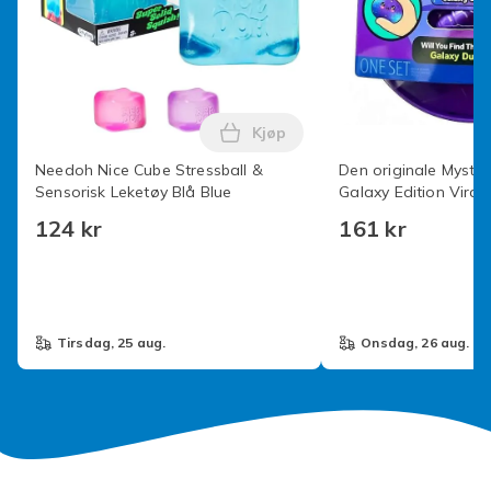
Kjøp
Legg Needoh Nice Cube Stressb
Needoh Nice Cube Stressball &
Den originale Myste
Sensorisk Leketøy Blå Blue
Galaxy Edition Viral
Enhjørning Okse - Til
124 kr
161 kr
tirsdag, 25 aug.
onsdag, 26 aug.