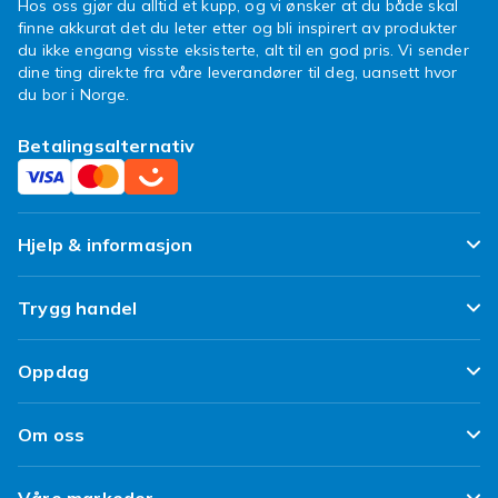
Hos oss gjør du alltid et kupp, og vi ønsker at du både skal
finne akkurat det du leter etter og bli inspirert av produkter
du ikke engang visste eksisterte, alt til en god pris. Vi sender
dine ting direkte fra våre leverandører til deg, uansett hvor
du bor i Norge.
Betalingsalternativ
Hjelp & informasjon
Ofte stilte spørsmål
Trygg handel
Spor pakken min
Fornøyd kunde-løfte
Oppdag
Angre & returner her
Kundeanmeldelser
Design dine egne klær
Leverering
Om oss
Vilkår & Policy
Design ditt eget mobildeksel
Betaling
Om Fyndiq
Refurbished/ Brukt