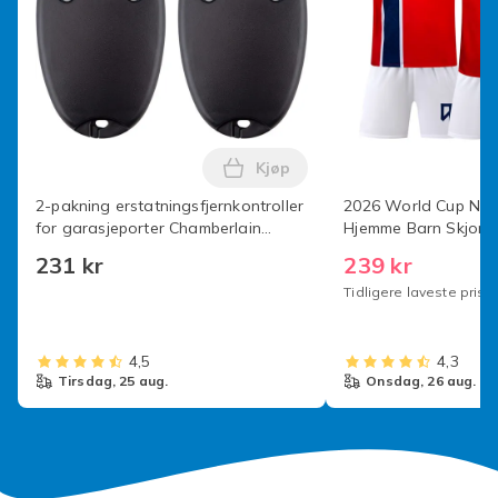
Takk for din støtte :)
Artikkel nr.
0da3d221-8aa3-4322-b9ca-0fb9d5aaa221
Produktsikkerhetsinformasjon
Kjøp
Legg 2-pakning erstatningsfjer
2-pakning erstatningsfjernkontroller
2026 World Cup Nor
for garasjeporter Chamberlain
Hjemme Barn Skjort
Liftmaster Motorlift 94335E | 84335E
(Nr.9 Haaland Trykt)
231 kr
239 kr
| ML700 | ML500 | ML850 | Merlin
Tidligere laveste pris:
4,5
4,3
tirsdag, 25 aug.
onsdag, 26 aug.