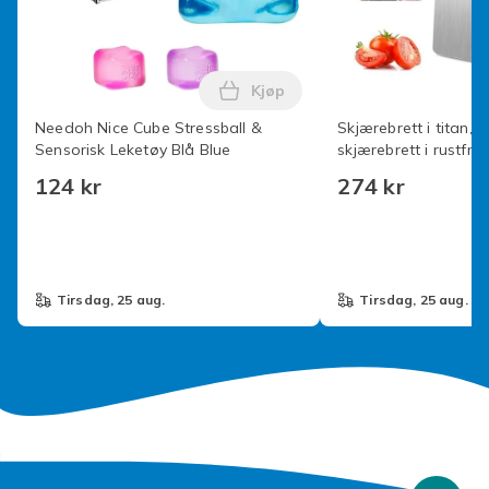
Artikkel nr.
07935242-fc64-4d50-801d-b877749f96ce
Kjøp
Produktsikkerhetsinformasjon
Legg Needoh Nice Cube Stressb
Needoh Nice Cube Stressball &
Skjærebrett i titan, 
Sensorisk Leketøy Blå Blue
skjærebrett i rustfritt
dobbeltsidig kvalitet
124 kr
274 kr
tirsdag, 25 aug.
tirsdag, 25 aug.