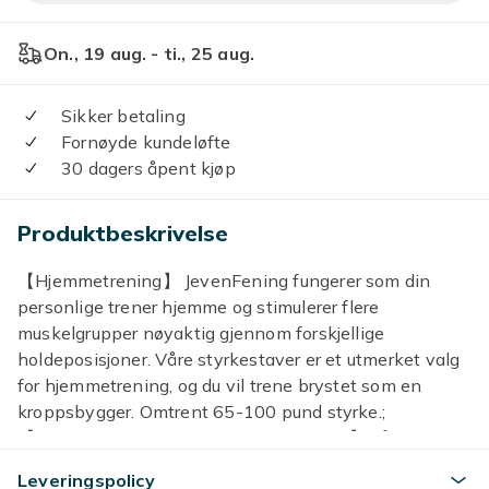
On., 19 aug. - ti., 25 aug.
Sikker betaling
Fornøyde kundeløfte
30 dagers åpent kjøp
Produktbeskrivelse
【Hjemmetrening】 JevenFening fungerer som din
personlige trener hjemme og stimulerer flere
muskelgrupper nøyaktig gjennom forskjellige
holdeposisjoner. Våre styrkestaver er et utmerket valg
for hjemmetrening, og du vil trene brystet som en
kroppsbygger. Omtrent 65-100 pund styrke.;
【Multifunksjonell styrketreningsmaskin】Vår nye
underarmstreningsstang skiller seg fra tradisjonelle
Leveringspolicy