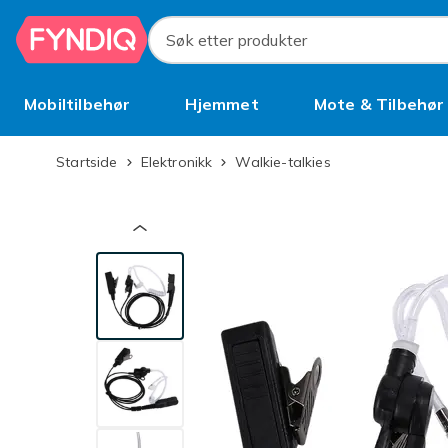
Hopp til hovedinnhold
Søk etter produkter
Mobiltilbehør
Hjemmet
Mote & Tilbehør
Brukt
Startside
Elektronikk
Walkie-talkies