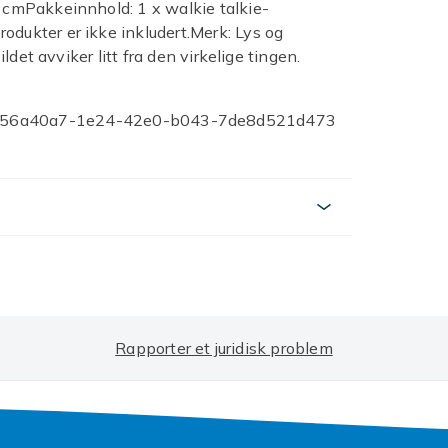
0 cmPakkeinnhold: 1 x walkie talkie-
odukter er ikke inkludert.Merk: Lys og
ildet avviker litt fra den virkelige tingen.
56a40a7-1e24-42e0-b043-7de8d521d473
Rapporter et juridisk problem