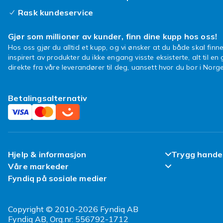
Rask kundeservice
Gjør som millioner av kunder, finn dine kupp hos oss!
Hos oss gjør du alltid et kupp, og vi ønsker at du både skal finne
inspirert av produkter du ikke engang visste eksisterte, alt til en
direkte fra våre leverandører til deg, uansett hvor du bor i Norge
Betalingsalternativ
Hjelp & informasjon
Trygg hande
Våre markeder
Ofte stilte spørsmål
Fornøyd kun
Fyndiq på sosiale medier
Fyndiq Finland
Spor pakken min
Kundeanmeld
Fyndiq Danmark
Copyright © 2010-2026 Fyndiq AB
Angre & returner her
Vilkår & Poli
Fyndiq AB, Org.nr: 556792-1712
Fyndiq Sverige