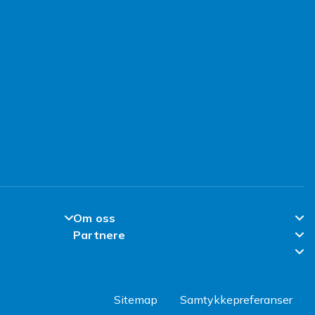
Om oss
Partnere
Om Fyndiq
Partner Help Center
l
Klimaarbeid
Regler & kvalitet
Jobbe hos Fyndiq
Sitemap
Samtykkepreferanser