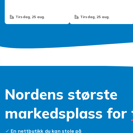
Tenåringer
tirsdag, 25 aug.
tirsdag, 25 aug.
Nordens største
markedsplass for
En nettbutikk du kan stole på