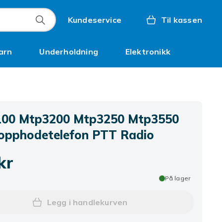
Kundeservice
Til kassen
arn
Underholdning
Elektronikk
Kampanjer
00 Mtp3200 Mtp3250 Mtp3550
opphodetelefon PTT Radio
kr
På lager
Legg i handlekurven
Legg Mtp3100 Mtp3200 Mtp3250 Mt