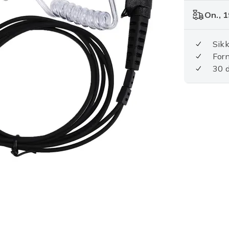
On., 1
Sikk
For
30 d