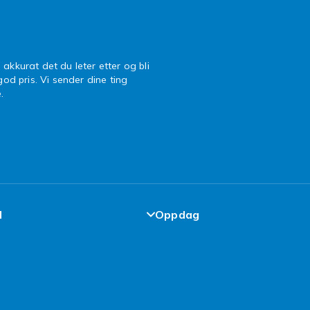
 akkurat det du leter etter og bli
 god pris. Vi sender dine ting
.
l
Oppdag
de-løfte
Design dine egne klær
elser
Design ditt eget mobildekse
cy
iPhone 16 Tilbehør