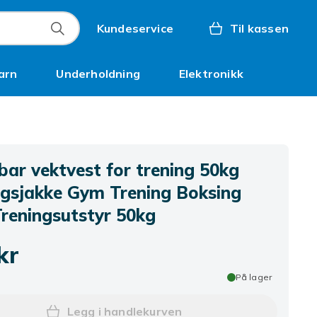
Kundeservice
Til kassen
arn
Underholdning
Elektronikk
Kampanjer
bar vektvest for trening 50kg
ngsjakke Gym Trening Boksing
Treningsutstyr 50kg
kr
På lager
Legg i handlekurven