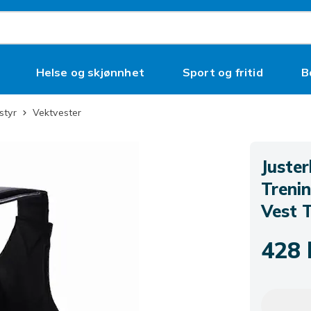
Helse og skjønnhet
Sport og fritid
B
styr
Vektvester
Juster
Treni
Vest 
428 