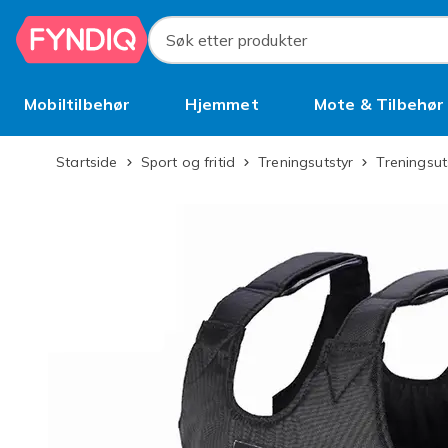
Hopp til hovedinnhold
Søk etter produkter
Mobiltilbehør
Hjemmet
Mote & Tilbehør
Brukt
Startside
Sport og fritid
Treningsutstyr
Treningsut