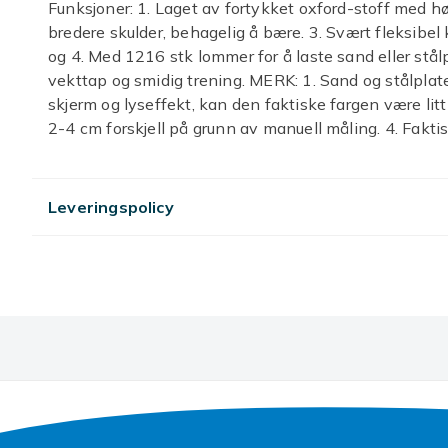
Funksjoner: 1. Laget av fortykket oxford-stoff med hø
bredere skulder, behagelig å bære. 3. Svært fleksibe
og 4. Med 1216 stk lommer for å laste sand eller stålpla
vekttap og smidig trening. MERK: 1. Sand og stålplate e
skjerm og lyseffekt, kan den faktiske fargen være litt f
2-4 cm forskjell på grunn av manuell måling. 4. Fakt
hvis du vil vite, vennligst ikke by hvis du har noe imo
Oxford-stoff Lasting: 20 kg; 50 kg Lengde: 60 cm 2
Pakkeliste: 1 x Vektvest
Leveringspolicy
Farge
Artikkel nr.
Produktsikkerhetsinformasjon