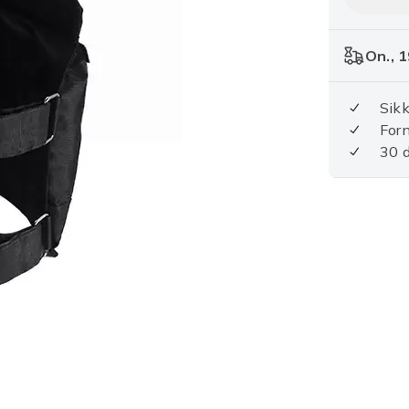
On., 1
Sikk
For
30 d