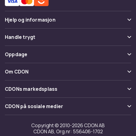
Hjelp og informasjon
Vanlige spørsmål
Handle trygt
Spor pakke
Betaling
Oppdage
Angre & returner her
Levering
Kategorier
Kontakt oss
Om CDON
Vilkår & policy
Varemerker
Om oss
Tilbakekallinger
CDONs markedsplass
Guider
Kundeanmeldelser
Merchant Help Center
CDON på sosiale medier
Jobbe på CDON
Investor relations
Copyright © 2010-2026 CDON AB
CDON AB, Org.nr: 556406-1702
Tilgjengelighet