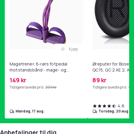
Kjøp
Legg Magetrener, 6-rørs fotp
Magetrener, 6-rørs fotpedal
Øreputer for Bose QC
motstandsbånd - mage- og
QC15, QC 2 AE 2, AE 
kjernetrening, yoga og
SoundTrue, SoundLin
149 kr
89 kr
hjemmegymnastikk Purple
Tidligere laveste pris:
209 kr
Tidligere laveste pris:
99 
4,6
mandag, 17 aug.
torsdag, 20 aug.
Anbefalinger til dig