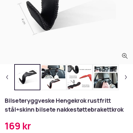
Bilseteryggveske Hengekrok rustfritt
stål+skinn bilsete nakkestøttebrakettkrok
169 kr