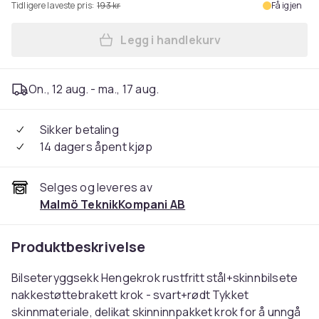
Tidligere laveste pris:
193 kr
Få igjen
Legg i handlekurv
Legg Bilseteryggveske Henge
On., 12 aug. - ma., 17 aug.
Sikker betaling
14 dagers åpent kjøp
Selges og leveres av
Malmö TeknikKompani AB
Produktbeskrivelse
Bilseteryggsekk Hengekrok rustfritt stål+skinnbilsete
nakkestøttebrakett krok - svart+rødt Tykket
skinnmateriale, delikat skinninnpakket krok for å unngå