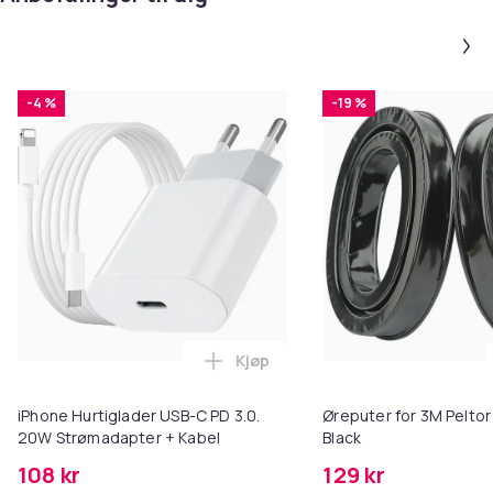
-4 %
-19 %
Kjøp
Legg iPhone Hurtiglader USB-C 
iPhone Hurtiglader USB-C PD 3.0.
Øreputer for 3M Peltor
20W Strømadapter + Kabel
Black
108 kr
129 kr