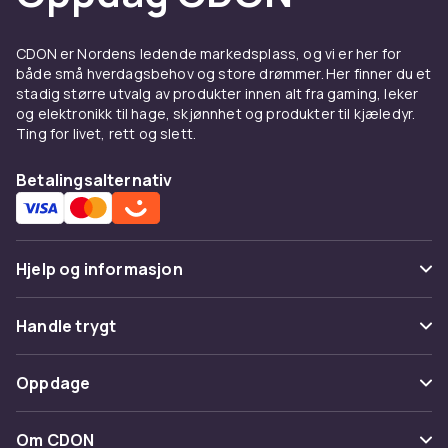
Privatradioer er en viktig produktkategori
innen kommunikasjon og telekommunikasjon.
CDON er Nordens ledende markedsplass, og vi er her for
Vurder kompatibilitet, rekkevidde, batteritid og
både små hverdagsbehov og store drømmer. Her finner du et
stadig større utvalg av produkter innen alt fra gaming, leker
ønskede funksjoner. Velg produkter fra
og elektronikk til hage, skjønnhet og produkter til kjæledyr.
anerkjente merker for best kvalitet.
Ting for livet, rett og slett.
Hos CDON finner du et bredt utvalg av
privatradioer fra ledende produsenter til
Betalingsalternativ
konkurransedyktige priser med rask levering
og enkel retur.
Produktegenskaper og
Hjelp og informasjon
kjøpsguide for Privatradioer
Vanlige spørsmål
Handle trygt
Privatradioer er en viktig produktkategori
Spor pakke
innen kommunikasjon og telekommunikasjon.
Betaling
Oppdage
Vurder kompatibilitet, rekkevidde, batteritid og
Angre & returner her
ønskede funksjoner. Velg produkter fra
Levering
Kategorier
anerkjente merker for best kvalitet.
Kontakt oss
Om CDON