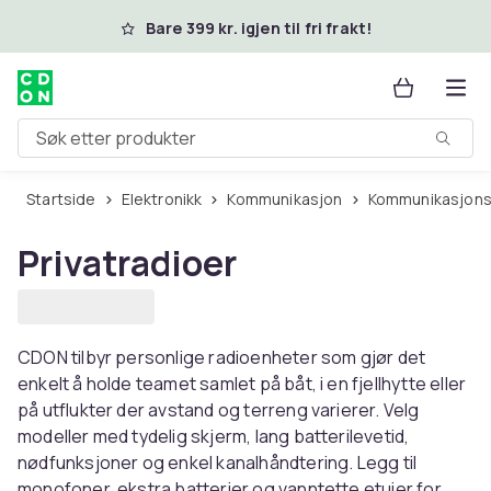
Hopp til hovedinnhold
Bare 399 kr. igjen til fri frakt!
Søk etter produkter
Startside
Elektronikk
Kommunikasjon
Kommunikasjons
Privatradioer
CDON tilbyr personlige radioenheter som gjør det
enkelt å holde teamet samlet på båt, i en fjellhytte eller
på utflukter der avstand og terreng varierer. Velg
modeller med tydelig skjerm, lang batterilevetid,
nødfunksjoner og enkel kanalhåndtering. Legg til
monofoner, ekstra batterier og vanntette etuier for