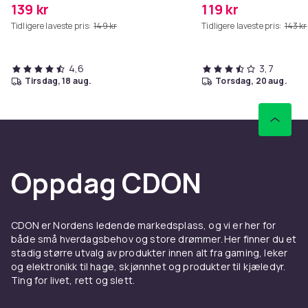
139 kr
119 kr
Tidligere laveste pris:
149 kr
Tidligere laveste pris:
143 kr
4,6
3,7
tirsdag, 18 aug.
torsdag, 20 aug.
Oppdag CDON
CDON er Nordens ledende markedsplass, og vi er her for
både små hverdagsbehov og store drømmer. Her finner du et
stadig større utvalg av produkter innen alt fra gaming, leker
og elektronikk til hage, skjønnhet og produkter til kjæledyr.
Ting for livet, rett og slett.