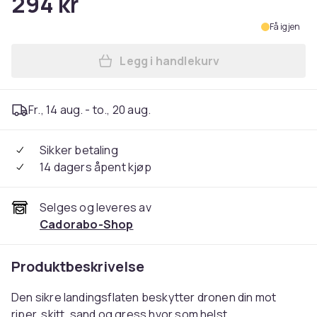
294 kr
Få igjen
Legg i handlekurv
Legg Landingsplate for drone
Fr., 14 aug. - to., 20 aug.
Sikker betaling
14 dagers åpent kjøp
Selges og leveres av
Cadorabo-Shop
Produktbeskrivelse
Den sikre landingsflaten beskytter dronen din mot
riper, skitt, sand og gress hvor som helst.