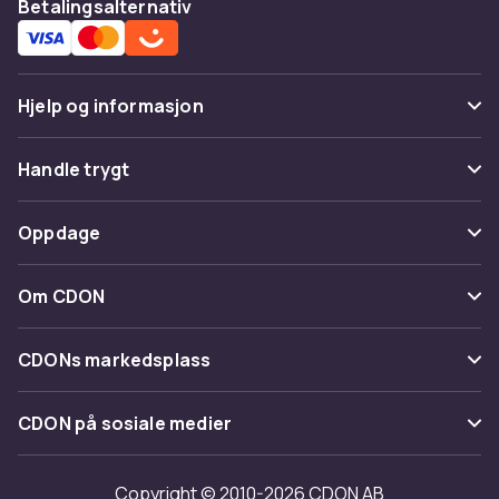
Betalingsalternativ
Hjelp og informasjon
Vanlige spørsmål
Handle trygt
Spor pakke
Betaling
Oppdage
Angre & returner her
Levering
Kategorier
Kontakt oss
Om CDON
Vilkår & policy
Varemerker
Om oss
Tilbakekallinger
CDONs markedsplass
Guider
Kundeanmeldelser
Merchant Help Center
CDON på sosiale medier
Jobbe på CDON
Investor relations
Copyright © 2010-2026 CDON AB