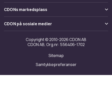
Varemerker
Om oss
Tilbakekallinger
CDONs markedsplass
Guider
Kundeanmeldelser
Merchant Help Center
CDON på sosiale medier
Jobbe på CDON
Investor relations
Copyright © 2010-2026 CDON AB
CDON AB, Org.nr: 556406-1702
Tilgjengelighet
Sitemap
Samtykkepreferanser