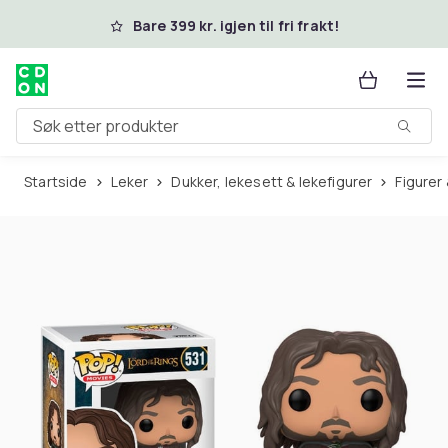
Hopp til hovedinnhold
Bare 399 kr. igjen til fri frakt!
Søk etter produkter
Startside
Leker
Dukker, lekesett & lekefigurer
Figurer