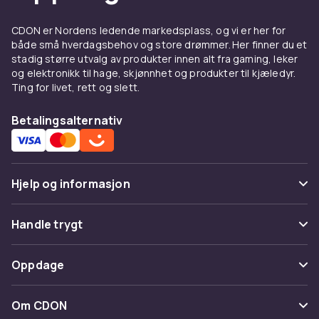
CDON er Nordens ledende markedsplass, og vi er her for
både små hverdagsbehov og store drømmer. Her finner du et
stadig større utvalg av produkter innen alt fra gaming, leker
og elektronikk til hage, skjønnhet og produkter til kjæledyr.
Ting for livet, rett og slett.
Betalingsalternativ
Hjelp og informasjon
Vanlige spørsmål
Handle trygt
Spor pakke
Betaling
Oppdage
Angre & returner her
Levering
Kategorier
Kontakt oss
Om CDON
Vilkår & policy