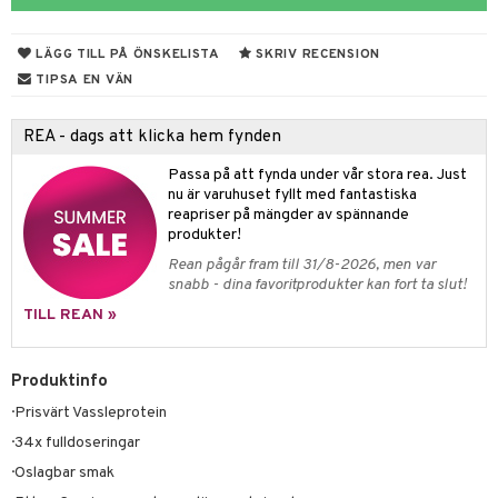
 Skydd
änst
mbåge
ör
LÄGG TILL PÅ ÖNSKELISTA
SKRIV RECENSION
 & svar
ndled
TIPSA EN VÄN
produkt
ä
REA - dags att klicka hem fynden
elningen
d
Passa på att fynda under vår stora rea. Just
tik
st
nu är varuhuset fyllt med fantastiska
reapriser på mängder av spännande
produkter!
Rean pågår fram till 31/8-2026, men var
snabb - dina favoritprodukter kan fort ta slut!
TILL REAN »
Produktinfo
· Prisvärt Vassleprotein
· 34x fulldoseringar
· Oslagbar smak