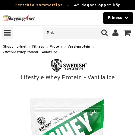
Perfekta sommartips
-
45 dagars öppet köp
Fitness
RKEN
Skönhet
JER
ODUKTER
Kontaktlinser
Shopping4net
»
Fitness
»
Protein
»
Vassleprotein
»
Lifestyle Whey Protein - Vanilla Ice
TKORT
Hälsokost
Apotek
ror
Lifestyle Whey Protein - Vanilla Ice
 & Tabletter
Fitness
& Drycker
Hem & Inredning
ränning
rycker
Leksaker, Barn & Baby
rsättning
 & Tabletter
Varumärken
& Drycker
Kampanjer
& Viktökning