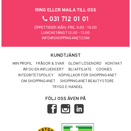
RING ELLER MAILA TILL OSS
031 712 01 01
ÖPPETTIDER: MÅN.-FRE. 9.00 - 15.00
LUNCHSTÄNGT 12.00 - 13.00
INFO@SHOPPING4NET.COM
KUNDTJÄNST
MIN PROFIL
FRÅGOR & SVAR
GLÖMT LÖSENORD
KONTAKT
ÄR DU EN INFLUENCER?
BLI AFFILIATE
COOKIES
INTEGRITETSPOLICY
KÖPVILLKOR FÖR SHOPPING4NET
OM SHOPPING4NET
SHOPPING4NET BEAUTYSTORE
TRYGG E-HANDEL
FÖLJ OSS ÄVEN PÅ