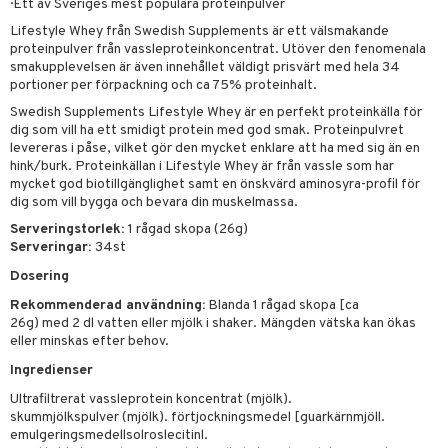
· Ett av Sveriges mest populära proteinpulver
Lifestyle Whey från Swedish Supplements är ett välsmakande
proteinpulver från vassleproteinkoncentrat. Utöver den fenomenala
smakupplevelsen är även innehållet väldigt prisvärt med hela 34
portioner per förpackning och ca 75% proteinhalt.
Swedish Supplements Lifestyle Whey är en perfekt proteinkälla för
dig som vill ha ett smidigt protein med god smak. Proteinpulvret
levereras i påse, vilket gör den mycket enklare att ha med sig än en
hink/burk. Proteinkällan i Lifestyle Whey är från vassle som har
mycket god biotillgänglighet samt en önskvärd aminosyra-profil för
dig som vill bygga och bevara din muskelmassa.
Serveringstorlek:
1 rågad skopa (26g)
Serveringar:
34st
Dosering
Rekommenderad användning:
Blanda 1 rågad skopa [ca
26g) med 2 dl vatten eller mjölk i shaker. Mängden vätska kan ökas
eller minskas efter behov.
Ingredienser
Ultrafiltrerat vassleprotein koncentrat (mjölk).
skummjölkspulver (mjölk). förtjockningsmedel [guarkärnmjöll.
emulgeringsmedellsolroslecitinl.