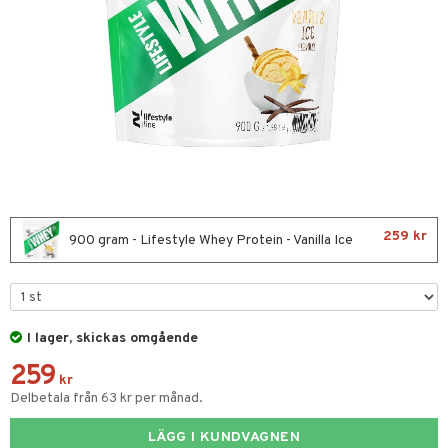
Fettsyror
yror
onshöjning
 protein
rkout
 Äggprotein
protein
259 kr
Sportflaskor
900 gram - Lifestyle Whey Protein - Vanilla Ice
ed- & Muskelvärk
redskap
I lager, skickas omgående
illbehör
ion
259
r
kr
Delbetala från 63 kr per månad.
ilates
ör
LÄGG I KUNDVAGNEN