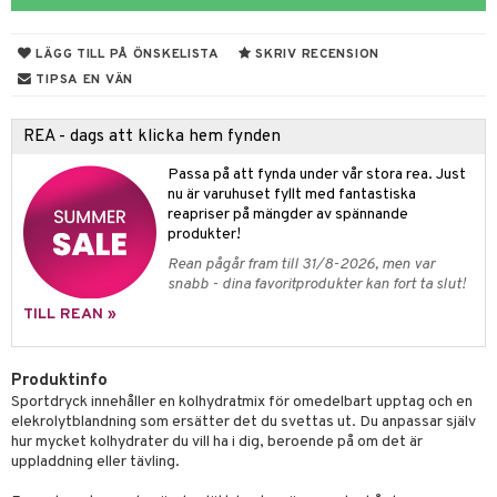
ndled
produkt
ä
LÄGG TILL PÅ ÖNSKELISTA
SKRIV RECENSION
elningen
d
TIPSA EN VÄN
tik
st
REA - dags att klicka hem fynden
Passa på att fynda under vår stora rea. Just
nu är varuhuset fyllt med fantastiska
reapriser på mängder av spännande
produkter!
Rean pågår fram till 31/8-2026, men var
snabb - dina favoritprodukter kan fort ta slut!
TILL REAN »
Produktinfo
Sportdryck innehåller en kolhydratmix för omedelbart upptag och en
elekrolytblandning som ersätter det du svettas ut. Du anpassar själv
hur mycket kolhydrater du vill ha i dig, beroende på om det är
uppladdning eller tävling.