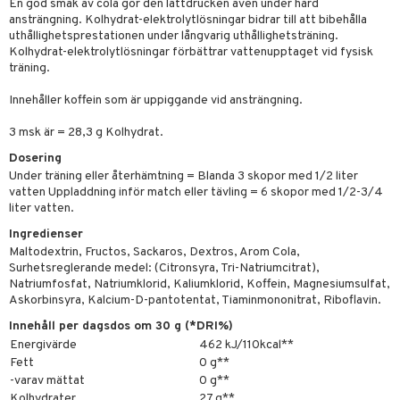
En god smak av cola gör den lättdrucken även under hård
ansträngning. Kolhydrat-elektrolytlösningar bidrar till att bibehålla
uthål­lighetsprestationen under långvarig uthållighetsträning.
Kolhydrat-elektrolytlösningar förbättrar vattenupptaget vid fysisk
träning.
Innehåller koffein som är uppiggande vid ansträngning.
3 msk är = 28,3 g Kolhydrat.
Dosering
Under träning eller återhämtning = Blanda 3 skopor med 1/2 liter
vatten Uppladdning inför match eller tävling = 6 skopor med 1/2-3/4
liter vatten.
Ingredienser
Maltodextrin, Fructos, Sackaros, Dextros, Arom Cola,
Surhetsreglerande medel: (Citronsyra, Tri-Natriumcitrat),
Natriumfosfat, Natriumklorid, Kaliumklorid, Koffein, Magnesiumsulfat,
Askorbinsyra, Kalcium-D-pantotentat, Tiaminmononitrat, Riboflavin.
Innehåll per dagsdos om 30 g (*DRI%)
Energivärde
462 kJ/110kcal**
Fett
0 g**
-varav mättat
0 g**
Kolhydrater
27 g**