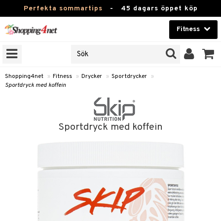
Perfekta sommartips
-
45 dagars öppet köp
Fitness
RKEN
Skönhet
JER
ODUKTER
Kontaktlinser
Shopping4net
»
Fitness
»
Drycker
»
Sportdrycker
»
Sportdryck med koffein
TKORT
Hälsokost
Apotek
ror
Sportdryck med koffein
 & Tabletter
Fitness
& Drycker
Hem & Inredning
rycker
Leksaker, Barn & Baby
ränning
Varumärken
rsättning
 & Tabletter
Kampanjer
& Drycker