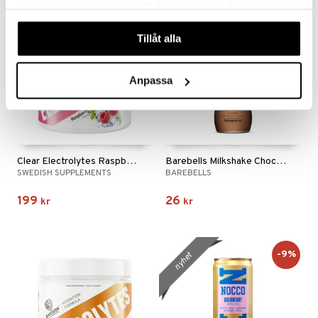
samlat in när du har använt deras tjänster. Du godkänner
våra cookies vid fortsatt användande av vår webbplats.
Tillåt alla
Anpassa
Clear Electrolytes Raspberry
Barebells Milkshake Chocolate
SWEDISH SUPPLEMENTS
BAREBELLS
199
26
kr
kr
-9%
nyhet