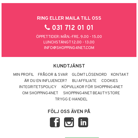
RING ELLER MAILA TILL OSS
031 712 01 01
ÖPPETTIDER: MÅN.-FRE. 9.00 - 15.00
LUNCHSTÄNGT 12.00 - 13.00
INFO@SHOPPING4NET.COM
KUNDTJÄNST
MIN PROFIL
FRÅGOR & SVAR
GLÖMT LÖSENORD
KONTAKT
ÄR DU EN INFLUENCER?
BLI AFFILIATE
COOKIES
INTEGRITETSPOLICY
KÖPVILLKOR FÖR SHOPPING4NET
OM SHOPPING4NET
SHOPPING4NET BEAUTYSTORE
TRYGG E-HANDEL
FÖLJ OSS ÄVEN PÅ