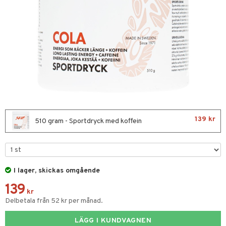
& Viktökning
Fettsyror
yror
onshöjning
Sportflaskor
 protein
ed- & Muskelvärk
rkout
 Äggprotein
139 kr
redskap
rotein
510 gram - Sportdryck med koffein
illbehör
ion
r
I lager, skickas omgående
ilates
ör
139
 Skydd
kr
änst
Delbetala från 52 kr per månad.
mbåge
ör
 & svar
LÄGG I KUNDVAGNEN