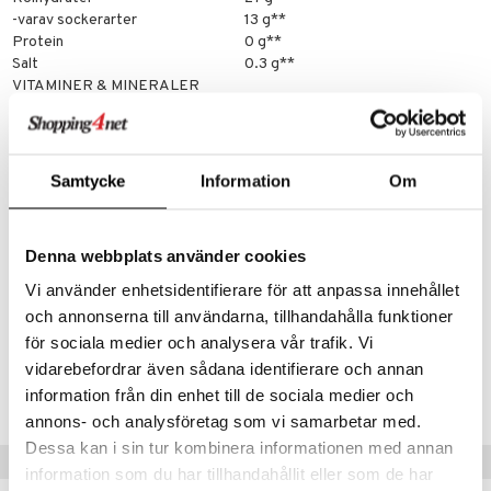
-varav sockerarter
13 g**
Protein
0 g**
Salt
0.3 g**
VITAMINER & MINERALER
Natrium
225 mg**
Kalium
45 mg (0,02%)
Klorid
41 mg (0,05%)
Magnesium
13 mg (0,03%)
Samtycke
Information
Om
Fosfor
15 mg (0,02%)
Koffein
80 mg (1%)
*DRI = % av dagligt referensintag
Denna webbplats använder cookies
**DRI ej fastställt
Vi använder enhetsidentifierare för att anpassa innehållet
Artikelnr
och annonserna till användarna, tillhandahålla funktioner
FSMK0-SK-510
för sociala medier och analysera vår trafik. Vi
vidarebefordrar även sådana identifierare och annan
Lägsta pris senaste 30 dagarna: 139 kr
information från din enhet till de sociala medier och
annons- och analysföretag som vi samarbetar med.
Dessa kan i sin tur kombinera informationen med annan
Populära produkter
information som du har tillhandahållit eller som de har