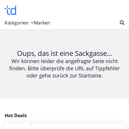
Kategorien
Marken
Auto, Motorrad & Werkzeuge
Blumen & Geschenke
Oups, das ist eine Sackgasse...
Bücher & Magazine
Wir können leider die angefragte Seite nicht
finden. Bitte überprüfe die URL auf Tippfehler
Computer & Elektronik
oder gehe zurück zur Startseite.
Entertainment & Media
Essen & Trinken
Foto, Druck & Büro
Gaming & Spielzeug
Garten, Haushalt & Tiere
Hot Deals
Gesundheit & Beauty