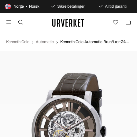
00 dagers åpent kjøp
Norge • Norsk
Sikre betalinger
Alltid garanti
Kenneth Cole
Automatic
Kenneth Cole Automatic Brun/Lær Ø42 mm KC1921