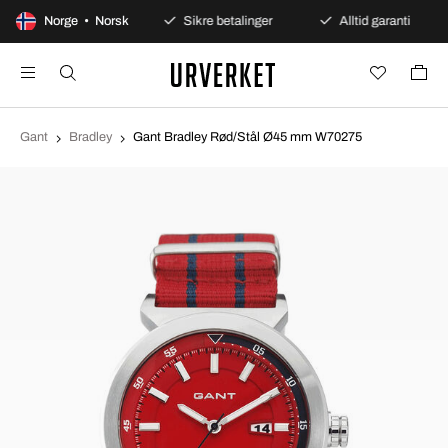
0 dagers åpent kjøp
Norge • Norsk
Sikre betalinger
Alltid garanti
Gant
Bradley
Gant Bradley Rød/Stål Ø45 mm W70275