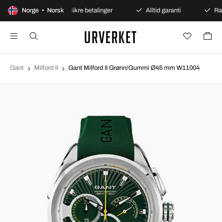
 åpent kjøp
Norge • Norsk
Sikre betalinger
Alltid garanti
Ras
Gant
Milford II
Gant Milford II Grønn/Gummi Ø45 mm W11004