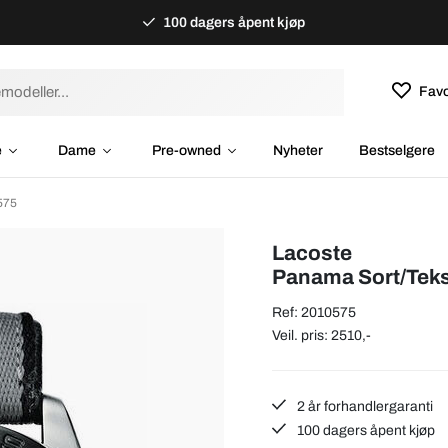
100 dagers åpent kjøp
Favo
e
Dame
Pre-owned
Nyheter
Bestselgere
575
Lacoste
Panama Sort/Teks
Ref: 2010575
Veil. pris: 2510,-
2 år forhandlergaranti
100 dagers åpent kjøp