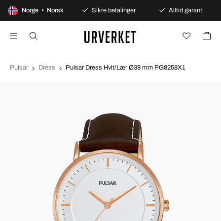
00 dagers åpent kjøp
Norge • Norsk
Sikre betalinger
Alltid garanti
Pulsar
Dress
Pulsar Dress Hvit/Lær Ø38 mm PG8258X1