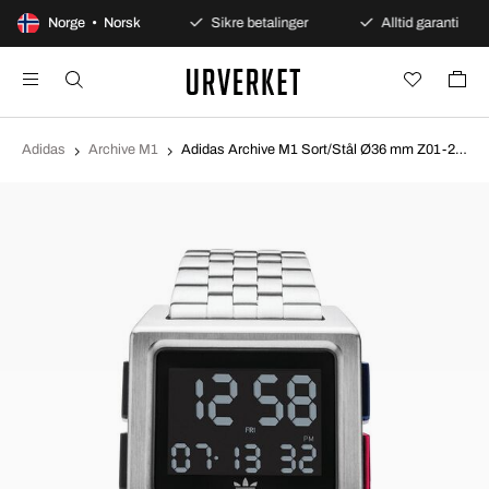
100 dagers åpent kjøp
Norge • Norsk
Sikre betalinger
Alltid garanti
Adidas
Archive M1
Adidas Archive M1 Sort/Stål Ø36 mm Z01-2924-00