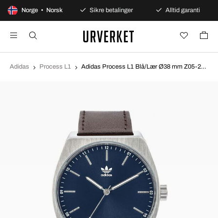
0 dagers åpent kjøp
Norge • Norsk
Sikre betalinger
Alltid garanti
Adidas
Process L1
Adidas Process L1 Blå/Lær Ø38 mm Z05-2920-00