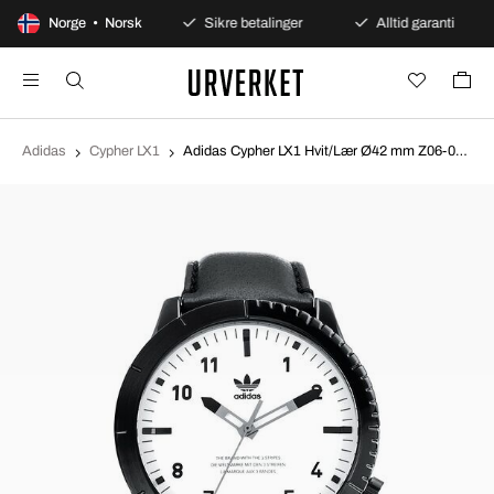
0 dagers åpent kjøp
Norge • Norsk
Sikre betalinger
Alltid garanti
Adidas
Cypher LX1
Adidas Cypher LX1 Hvit/Lær Ø42 mm Z06-005-00