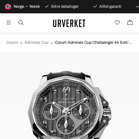
agers åpent kjøp
Norge • Norsk
Sikre betalinger
Alltid garanti
Corum
Admirals Cup
Corum Admirals Cup Challaenger 44 Sort/Lær Ø44 mm 753.771.20-0F61 AN15