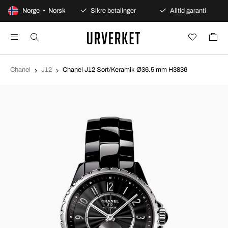
 dagers åpent kjøp
Norge • Norsk
Sikre betalinger
Alltid garanti
Chanel
J12
Chanel J12 Sort/Keramik Ø36.5 mm H3836