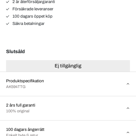
2 år återförsäljargaranti
Försäkrade leveranser
100 dagars öppet köp
Säkra betalningar
Slutsåld
Ej tillgänglig
Produktspecifikation
AK594TTG
2 års full garanti
100% original
100 dagars ångerrätt
Enkelt byte & retur