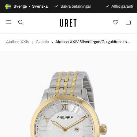
100 dagars öppet köp
Sverige • Svenska
Säkra betalningar
Alltid garanti
Akribos XXIV
Classic
Akribos XXIV Silverfärgad/Gulguldtonat stål Ø45 mm AK594TTG