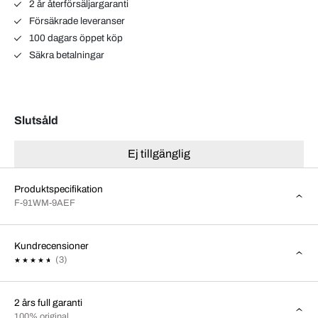
2 år återförsäljargaranti
Försäkrade leveranser
100 dagars öppet köp
Säkra betalningar
Slutsåld
Ej tillgänglig
Produktspecifikation
F-91WM-9AEF
Kundrecensioner
(3)
2 års full garanti
100% original