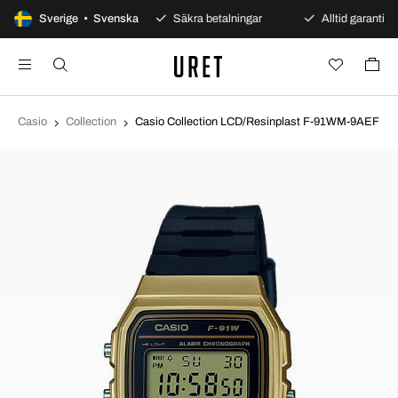
100 dagars öppet köp
Sverige • Svenska
Säkra betalningar
Alltid garanti
Casio
Collection
Casio Collection LCD/Resinplast F-91WM-9AEF