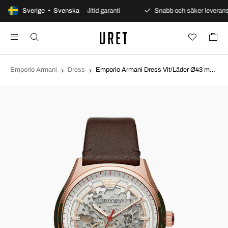
äkra betalningar
Sverige • Svenska
Alltid garanti
Snabb och säker leverans
Emporio Armani
Dress
Emporio Armani Dress Vit/Läder Ø43 mm AR60005