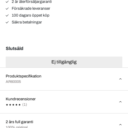
2 år återförsäljargaranti
Försäkrade leveranser
100 dagars öppet köp
Säkra betalningar
Slutsåld
Ej tillgänglig
Produktspecifikation
AR60005
Kundrecensioner
(1)
2 års full garanti
100% original