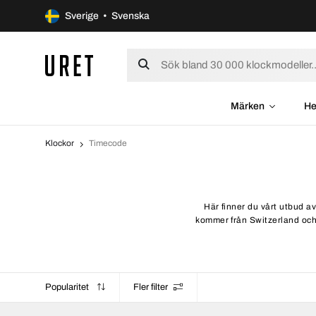
Sverige • Svenska
Märken
He
Klockor
Timecode
Här finner du vårt utbud av
kommer från Switzerland och l
Popularitet
Fler filter