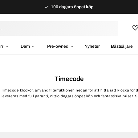
100 dagars öppet köp
rr
Dam
Pre-owned
Nyheter
Bästsäljare
Timecode
 Timecode klockor, använd filterfuktionen nedan för att hitta rätt klocka fö
evereras med full garanti, nittio dagars öppet köp och fantastiska priser. Sam