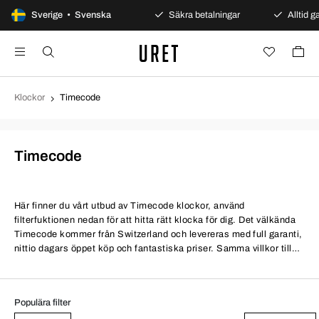
100 dagars öppet köp
Sverige • Svenska
Säkra betalningar
Alltid ga
Klockor
Timecode
Timecode
Här finner du vårt utbud av Timecode klockor, använd
filterfuktionen nedan för att hitta rätt klocka för dig. Det välkända
Timecode kommer från Switzerland och levereras med full garanti,
nittio dagars öppet köp och fantastiska priser. Samma villkor till
bättre priser.
Populära filter