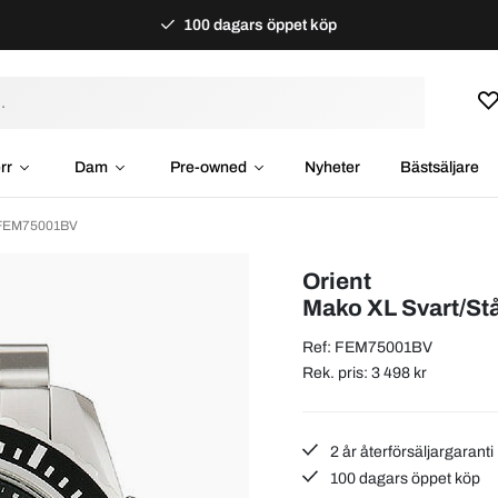
100 dagars öppet köp
rr
Dam
Pre-owned
Nyheter
Bästsäljare
m FEM75001BV
Orient
Mako XL Svart/St
Ref: FEM75001BV
Rek. pris: 3 498 kr
2 år återförsäljargaranti
100 dagars öppet köp