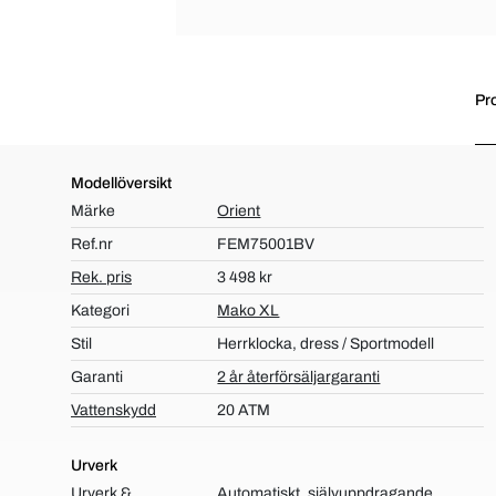
Pr
Modellöversikt
Märke
Orient
Ref.nr
FEM75001BV
Rek. pris
3 498 kr
Kategori
Mako XL
Stil
Herrklocka, dress / Sportmodell
Garanti
2 år återförsäljargaranti
Vattenskydd
20 ATM
Urverk
Urverk &
Automatiskt, självuppdragande