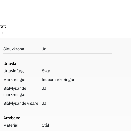
ätt
ur
Skruvkrona
Ja
Urtavla
Urtavlefärg
Svart
Markeringar
Indexmarkeringar
Självlysande
Ja
markeringar
Självlysande visare
Ja
Armband
Material
Stål