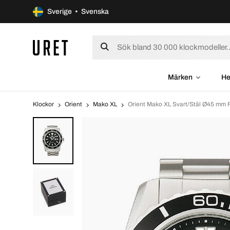
Sverige • Svenska
Märken
He
Klockor
Orient
Mako XL
Orient Mako XL Svart/Stål Ø45 m