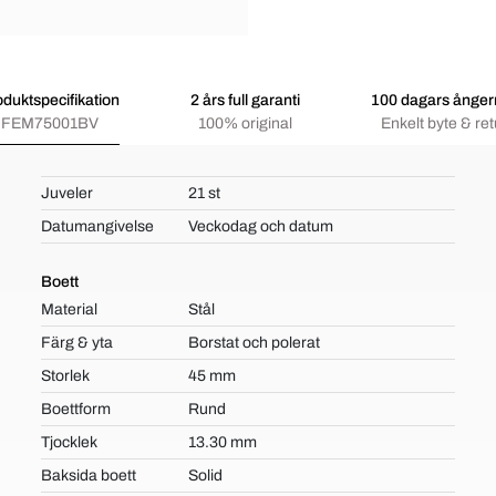
oduktspecifikation
2 års full garanti
100 dagars ångerr
FEM75001BV
100% original
Enkelt byte & ret
Juveler
21 st
Datumangivelse
Veckodag och datum
Boett
Material
Stål
Färg & yta
Borstat och polerat
Storlek
45 mm
Boettform
Rund
Tjocklek
13.30 mm
Baksida boett
Solid