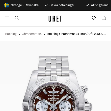
100 dagars öppet köp
Sverige • Svenska
Säkra betalningar
Alltid garanti
Breitling
Chronomat 44
Breitling Chronomat 44 Brun/Stål Ø43.5 mm AB011012-Q575-375A