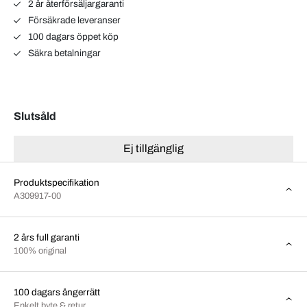
2 år återförsäljargaranti
Försäkrade leveranser
100 dagars öppet köp
Säkra betalningar
Slutsåld
Ej tillgänglig
Produktspecifikation
A309917-00
2 års full garanti
100% original
100 dagars ångerrätt
Enkelt byte & retur