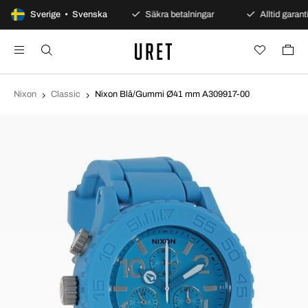
100 dagars öppet köp
Sverige • Svenska
Säkra betalningar
Alltid garanti
Nixon
Classic
Nixon Blå/Gummi Ø41 mm A309917-00