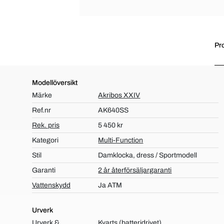
Pr
Modellöversikt
Märke
Akribos XXIV
Ref.nr
AK640SS
Rek. pris
5 450 kr
Kategori
Multi-Function
Stil
Damklocka, dress / Sportmodell
Garanti
2 år återförsäljargaranti
Vattenskydd
Ja ATM
Urverk
Urverk &
Kvarts (batteridrivet)