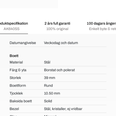
oduktspecifikation
2 års full garanti
100 dagars ångerr
AK640SS
100% original
Enkelt byte & ret
Datumangivelse
Veckodag och datum
Boett
Material
Stål
Färg & yta
Borstat och polerat
Storlek
39 mm
Boettform
Rund
Tjocklek
10.50 mm
Baksida boett
Solid
Bezel
Stål, kristaller, ej vridbar