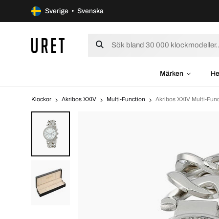
Sverige • Svenska
Märken
He
Klockor
Akribos XXIV
Multi-Function
Akribos XXIV Multi-Fu