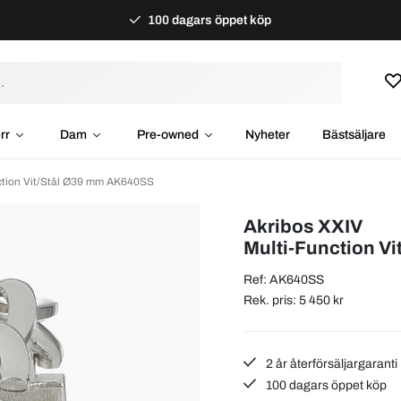
100 dagars öppet köp
rr
Dam
Pre-owned
Nyheter
Bästsäljare
nction Vit/Stål Ø39 mm AK640SS
Akribos XXIV
Multi-Function Vi
Ref: AK640SS
Rek. pris: 5 450 kr
2 år återförsäljargaranti
100 dagars öppet köp