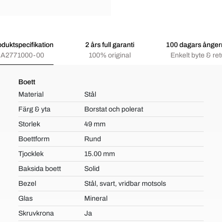
oduktspecifikation
2 års full garanti
100 dagars ångerr
A2771000-00
100% original
Enkelt byte & ret
Boett
Material
Stål
Färg & yta
Borstat och polerat
Storlek
49 mm
Boettform
Rund
Tjocklek
15.00 mm
Baksida boett
Solid
Bezel
Stål, svart, vridbar motsols
Glas
Mineral
Skruvkrona
Ja