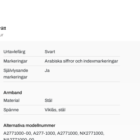
ätt
ur
Urtavlefärg
Svart
Markeringar
Arabiska siffror och indexmarkeringar
Självlysande
Ja
markeringar
Armband
Material
Stål
Spänne
Viklås, stål
Alternativa modellnummer
A2771000-00, A277-1000, A2771000, NX2771000,
NA2771000-00