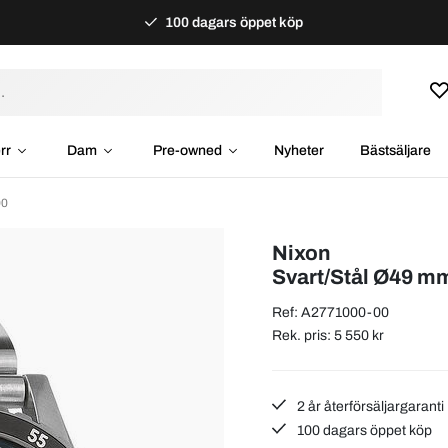
100 dagars öppet köp
rr
Dam
Pre-owned
Nyheter
Bästsäljare
00
Nixon
Svart/Stål Ø49 m
Ref: A2771000-00
Rek. pris: 5 550 kr
2 år återförsäljargaranti
100 dagars öppet köp