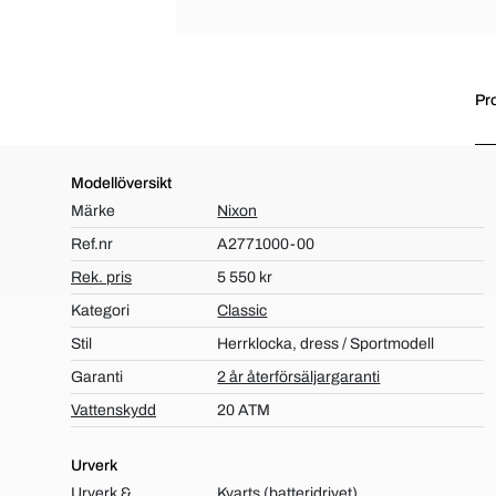
Pr
Modellöversikt
Märke
Nixon
Ref.nr
A2771000-00
Rek. pris
5 550 kr
Kategori
Classic
Stil
Herrklocka, dress / Sportmodell
Garanti
2 år återförsäljargaranti
Vattenskydd
20 ATM
Urverk
Urverk &
Kvarts (batteridrivet)